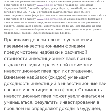
фондах» и нормативными актами в сфере финансовых рынков, можно на сайте в
сети Интернет по адресу:
www.tkbip.ru
, а также по адресу: Российская
Федерация, 191119, Санкт-Петербург, улица Марата, дом 69–71, лит. А, или по
телефону (812) 332-7-332, у агентов по выдаче, погашению и обмену
инвестиционных паев фонда (со списком агентов можно ознакомиться на сайте в
сети Интернет по адресу:
www.tkbip.ru/sales/
), за исключением информации о
паевом инвестиционном фонде, инвестиционные паи которого ограничены в
обороте. Информация о паевом инвестиционном фонде, инвестиционные паи
которого ограничены в обороте, предоставляется в случаях, предусмотренных
Федеральным законом «Об инвестиционных фондах».
Правилами доверительного управления
паевыми инвестиционными фондами
предусмотрены надбавки к расчетной
стоимости инвестиционных паев при их
выдаче и скидки с расчетной стоимости
инвестиционных паев при их погашении.
Взимание надбавок (скидок) уменьшит
доходность инвестиций в инвестиционные паи
паевого инвестиционного фонда. Стоимость
инвестиционных паев может увеличиваться и
уменьшаться, результаты инвестирования в
прошлом не определяют доходы в будущем,