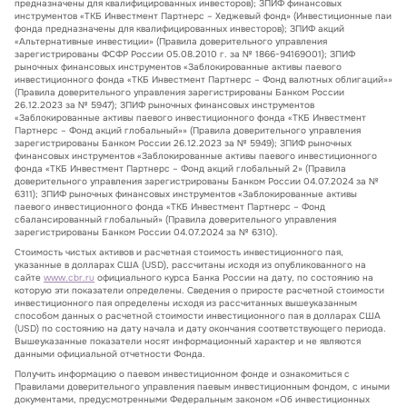
предназначены для квалифицированных инвесторов); ЗПИФ финансовых
инструментов «ТКБ Инвестмент Партнерс – Хеджевый фонд» (Инвестиционные паи
фонда предназначены для квалифицированных инвесторов); ЗПИФ акций
«Альтернативные инвестиции» (Правила доверительного управления
зарегистрированы ФСФР России 05.08.2010 г. за № 1866-94169001); ЗПИФ
рыночных финансовых инструментов «Заблокированные активы паевого
инвестиционного фонда «ТКБ Инвестмент Партнерс – Фонд валютных облигаций»»
(Правила доверительного управления зарегистрированы Банком России
26.12.2023 за № 5947); ЗПИФ рыночных финансовых инструментов
«Заблокированные активы паевого инвестиционного фонда «ТКБ Инвестмент
Партнерс – Фонд акций глобальный»» (Правила доверительного управления
зарегистрированы Банком России 26.12.2023 за № 5949); ЗПИФ рыночных
финансовых инструментов «Заблокированные активы паевого инвестиционного
фонда «ТКБ Инвестмент Партнерс – Фонд акций глобальный 2» (Правила
доверительного управления зарегистрированы Банком России 04.07.2024 за №
6311); ЗПИФ рыночных финансовых инструментов «Заблокированные активы
паевого инвестиционного фонда «ТКБ Инвестмент Партнерс – Фонд
сбалансированный глобальный» (Правила доверительного управления
зарегистрированы Банком России 04.07.2024 за № 6310).
Стоимость чистых активов и расчетная стоимость инвестиционного пая,
указанные в долларах США (USD), рассчитаны исходя из опубликованного на
сайте
www.cbr.ru
официального курса Банка России на дату, по состоянию на
которую эти показатели определены. Сведения о приросте расчетной стоимости
инвестиционного пая определены исходя из рассчитанных вышеуказанным
способом данных о расчетной стоимости инвестиционного пая в долларах США
(USD) по состоянию на дату начала и дату окончания соответствующего периода.
Вышеуказанные показатели носят информационный характер и не являются
данными официальной отчетности Фонда.
Получить информацию о паевом инвестиционном фонде и ознакомиться с
Правилами доверительного управления паевым инвестиционным фондом, с иными
документами, предусмотренными Федеральным законом «Об инвестиционных