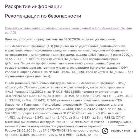
Раскрытие информации
Рекомендации по безопасности
Политика в отношении обработки персональных данных в ТКБ Инвестмент Партне
рс (АО)
Данные доходности представлены на 31.07.2026, если не указано иное.
ТКБ Инвестмент Партнерс (АО) (Лицензия на осуществление деятельности по
управлению инвестиционными фондами, паевыми инвестиционными фондами и
негосударственными пенсионными фондами, выдана ФКЦБ России 17 июня 2002 г.
за № 21-000-1-00069, срок действия Лицензии — без ограничения срока
действия; Лицензия профессионального участника рынка ценных бумаг на
осуществление деятельности по управлению ценными бумагами, выдана ФСФР
России 11 апреля 2006 г. за № 040-09042-001000, срок действия Лицензии — без
ограничения срока действия).
ОПИФ рыночных финансовых инструментов «ТКБ Инвестмент Партнерс – Фонд
облигаций» (Правила доверительного управления фондом зарегистрированы
ФКЦБ России 24.12.2002 г. за № 0081-58233855; прирост стоимости пая на
31.07.2026: за 1 мес.: 1.79%, за 3 мес.: -0.35%, за 6 мес.: 3.64%, за 1 г.: 12.43%, за 3
г.: 33.33%, за 5 л.: 48.64%); ОПИФ рыночных финансовых инструментов «ТКБ
Инвестмент Партнерс – Фонд сбалансированный» (Правила доверительного
управления фондом зарегистрированы ФКЦБ России 24.12.2002 г. за № 0078-
58234010; прирост стоимости пая на 31.07.2026: за 1 мес.: -0.11%, за 3 мес.:
-4.48%, за 6 мес.: -5.54%, за 1 г.: -2.40%, за 3 г.: -5.93%, за 5 л.: 4.88%); ОПИФ
рыночных финансовых инструментов «ТКБ Инвестмент Партнерс – Премиум. Фонд
акций» (Правила доверительного управления фондом зарегистрированы ФСФР
России 28.02.2006 г. за № 0478-75408434; прирост стоимости пая на 31.07.2026:
Privacy notice
за 1 мес.: 0.40%, за 3 мес.: -7.92%, за 6 мес.: -14.82%, за 1 г.: -11.83%, за 3 г.: