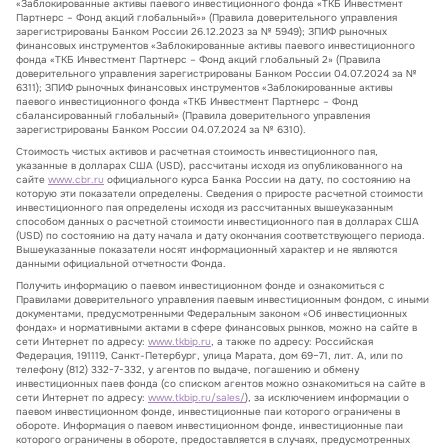
«Заблокированные активы паевого инвестиционного фонда «ТКБ Инвестмент
Партнерс – Фонд акций глобальный»» (Правила доверительного управления
зарегистрированы Банком России 26.12.2023 за № 5949); ЗПИФ рыночных
финансовых инструментов «Заблокированные активы паевого инвестиционного
фонда «ТКБ Инвестмент Партнерс – Фонд акций глобальный 2» (Правила
доверительного управления зарегистрированы Банком России 04.07.2024 за №
6311); ЗПИФ рыночных финансовых инструментов «Заблокированные активы
паевого инвестиционного фонда «ТКБ Инвестмент Партнерс – Фонд
сбалансированный глобальный» (Правила доверительного управления
зарегистрированы Банком России 04.07.2024 за № 6310).
Стоимость чистых активов и расчетная стоимость инвестиционного пая,
указанные в долларах США (USD), рассчитаны исходя из опубликованного на
сайте
www.cbr.ru
официального курса Банка России на дату, по состоянию на
которую эти показатели определены. Сведения о приросте расчетной стоимости
инвестиционного пая определены исходя из рассчитанных вышеуказанным
способом данных о расчетной стоимости инвестиционного пая в долларах США
(USD) по состоянию на дату начала и дату окончания соответствующего периода.
Вышеуказанные показатели носят информационный характер и не являются
данными официальной отчетности Фонда.
Получить информацию о паевом инвестиционном фонде и ознакомиться с
Правилами доверительного управления паевым инвестиционным фондом, с иными
документами, предусмотренными Федеральным законом «Об инвестиционных
фондах» и нормативными актами в сфере финансовых рынков, можно на сайте в
сети Интернет по адресу:
www.tkbip.ru
, а также по адресу: Российская
Федерация, 191119, Санкт-Петербург, улица Марата, дом 69–71, лит. А, или по
телефону (812) 332-7-332, у агентов по выдаче, погашению и обмену
инвестиционных паев фонда (со списком агентов можно ознакомиться на сайте в
сети Интернет по адресу:
www.tkbip.ru/sales/
), за исключением информации о
паевом инвестиционном фонде, инвестиционные паи которого ограничены в
обороте. Информация о паевом инвестиционном фонде, инвестиционные паи
которого ограничены в обороте, предоставляется в случаях, предусмотренных