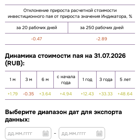
Отклонение прироста расчетной стоимости
инвестиционного пая от прироста значения Индикатора, %
за 20 рабочих дней
за 250 рабочих дней
-0.47
-2.89
Динамика стоимости пая на 31.07.2026
(RUB):
с начала
1 м
3 м
6 м
1 год
3 года
5 лет
года
1.79
-0.35
3.64
4.94
12.43
33.33
48.64
Выберите диапазон дат для экспорта
данных:
–