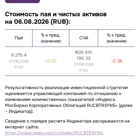
Стоимость пая и чистых активов
на 06.08.2026 (RUB):
% к пред.
% к пред.
Пай
СЧА
значению
значению
809 410
9 275.4
196.33
0.02
-0.38
07.08.2026
07.08.2026
17:43
17:43
Результативность реализации инвестиционной стратегии
оценивается управляющей компанией по отношению к
изменениям количественных показателей «Индекса
МосБиржи Корпоративных Облигаций RUCBTR3YNS» (далее
– Индикатор).
Сведения о порядке расчета Индикатора раскрываются на
интернет сайте:
https://www.moex.com/ru/index/RUCBTR3YNS
.