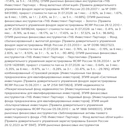
-17.41%, за 5 л.: -14.05%); ОПИФ рыночных финансовых инструментов «ТКБ
Инвестмент Партнерс – Фонд валютных облигаций» (Правила доверительного
управления фондом зарегистрированы ФСФР России 20.09.2007 г. за № 0991-
94131990; прирост стоимости пая на 31.07.2026: за 1 мес.: -2.92%, за 3 мес.: 1.67%,
за 6 мес.: 1.08%, за 1 г.: 2.43%, за 3 г.: -, за 5 л.: -14.68%); ОПИФ рыночных
финансовых инструментов «ТКБ Инвестмент Партнерс – Золото» (Правила
доверительного управления фондом зарегистрированы ФСФР России 28.12.2010 г.
за № 2026-94198244; прирост стоимости пая на 31.07.2026: за 1 мес.: 0.41%, за 3
мес.: -8.74%, за 6 мес.: -18.17%, за 1 г.: 17.43%, за 3 г.: 57.32%, за 5 л.: 96.84%);
ОПИФ рыночных финансовых инструментов «ТКБ Инвестмент Партнерс – Фонд
сбалансированный с выплатой дохода» (Правила доверительного управления
фондом зарегистрированы ФКЦБ России 21.03.2003 г. за № 0096-58227323;
прирост стоимости пая на 31.07.2026: за 1 мес.: 0.76%, за 3 мес.: -0.19%, за 6 мес.:
2.83%, за 1 г.: 8.53%, за 3 г.: -%, за 5 л.: -90.48%); ОПИФ рыночных финансовых
инструментов «ТКБ Инвестмент Партнерс – Перспектива» (Правила
доверительного управления зарегистрированы ФСФР России 16.06.2004 г. за №
0219-14281681; прирост стоимости пая на 31.07.2026: за 1 мес.: 0.64%, за 3 мес.:
-5.35%, за 6 мес.: -9.97%, за 1 г.: -9.28%, за 3 г.: -33.47%, за 5 л.: -29.78%); ИПИФ
комбинированный «Страховой резерв» (Инвестиционные паи фонда
предназначены для квалифицированных инвесторов); ЗПИФ акций «Системные
инвестиции» (Правила доверительного управления фондом зарегистрированы
ФСФР России 15.06.2011 г. за № 2154-94173824); ЗПИФ недвижимости
«Межрегиональный фонд недвижимости» (Инвестиционные паи фонда
предназначены для квалифицированных инвесторов); ЗПИФ финансовых
инструментов «ТКБ Инвестмент Партнерс – Хеджевый фонд» (Инвестиционные паи
фонда предназначены для квалифицированных инвесторов); ЗПИФ акций
«Альтернативные инвестиции» (Правила доверительного управления
зарегистрированы ФСФР России 05.08.2010 г. за № 1866-94169001); ЗПИФ
рыночных финансовых инструментов «Заблокированные активы паевого
инвестиционного фонда «ТКБ Инвестмент Партнерс – Фонд валютных облигаций»»
(Правила доверительного управления зарегистрированы Банком России
26.12.2023 за № 5947); ЗПИФ рыночных финансовых инструментов