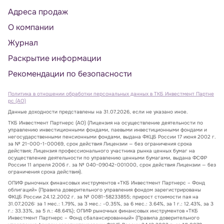
Адреса продаж
О компании
Журнал
Раскрытие информации
Рекомендации по безопасности
Политика в отношении обработки персональных данных в ТКБ Инвестмент Партне
рс (АО)
Данные доходности представлены на 31.07.2026, если не указано иное.
ТКБ Инвестмент Партнерс (АО) (Лицензия на осуществление деятельности по
управлению инвестиционными фондами, паевыми инвестиционными фондами и
негосударственными пенсионными фондами, выдана ФКЦБ России 17 июня 2002 г.
за № 21-000-1-00069, срок действия Лицензии — без ограничения срока
действия; Лицензия профессионального участника рынка ценных бумаг на
осуществление деятельности по управлению ценными бумагами, выдана ФСФР
России 11 апреля 2006 г. за № 040-09042-001000, срок действия Лицензии — без
ограничения срока действия).
ОПИФ рыночных финансовых инструментов «ТКБ Инвестмент Партнерс – Фонд
облигаций» (Правила доверительного управления фондом зарегистрированы
ФКЦБ России 24.12.2002 г. за № 0081-58233855; прирост стоимости пая на
31.07.2026: за 1 мес.: 1.79%, за 3 мес.: -0.35%, за 6 мес.: 3.64%, за 1 г.: 12.43%, за 3
г.: 33.33%, за 5 л.: 48.64%); ОПИФ рыночных финансовых инструментов «ТКБ
Инвестмент Партнерс – Фонд сбалансированный» (Правила доверительного