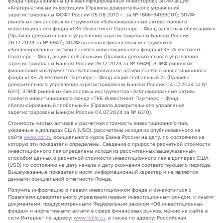
фонда предназначены для квалифицированных инвесторов); ЗПИФ акций
«Альтернативные инвестиции» (Правила доверительного управления
зарегистрированы ФСФР России 05.08.2010 г. за № 1866-94169001); ЗПИФ
рыночных финансовых инструментов «Заблокированные активы паевого
инвестиционного фонда «ТКБ Инвестмент Партнерс – Фонд валютных облигаций»»
(Правила доверительного управления зарегистрированы Банком России
26.12.2023 за № 5947); ЗПИФ рыночных финансовых инструментов
«Заблокированные активы паевого инвестиционного фонда «ТКБ Инвестмент
Партнерс – Фонд акций глобальный»» (Правила доверительного управления
зарегистрированы Банком России 26.12.2023 за № 5949); ЗПИФ рыночных
финансовых инструментов «Заблокированные активы паевого инвестиционного
фонда «ТКБ Инвестмент Партнерс – Фонд акций глобальный 2» (Правила
доверительного управления зарегистрированы Банком России 04.07.2024 за №
6311); ЗПИФ рыночных финансовых инструментов «Заблокированные активы
паевого инвестиционного фонда «ТКБ Инвестмент Партнерс – Фонд
сбалансированный глобальный» (Правила доверительного управления
зарегистрированы Банком России 04.07.2024 за № 6310).
Стоимость чистых активов и расчетная стоимость инвестиционного пая,
указанные в долларах США (USD), рассчитаны исходя из опубликованного на
сайте
www.cbr.ru
официального курса Банка России на дату, по состоянию на
которую эти показатели определены. Сведения о приросте расчетной стоимости
инвестиционного пая определены исходя из рассчитанных вышеуказанным
способом данных о расчетной стоимости инвестиционного пая в долларах США
(USD) по состоянию на дату начала и дату окончания соответствующего периода.
Вышеуказанные показатели носят информационный характер и не являются
данными официальной отчетности Фонда.
Получить информацию о паевом инвестиционном фонде и ознакомиться с
Правилами доверительного управления паевым инвестиционным фондом, с иными
документами, предусмотренными Федеральным законом «Об инвестиционных
фондах» и нормативными актами в сфере финансовых рынков, можно на сайте в
сети Интернет по адресу:
www.tkbip.ru
, а также по адресу: Российская