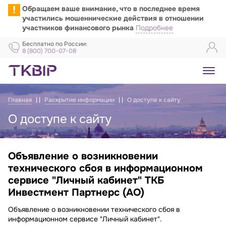
!
Обращаем ваше внимание, что в последнее время
участились мошеннические действия в отношении
участников финансового рынка
Подробнее
Бесплатно по России:
8 (800) 700-07-08
Главная
Раскрытие информации
О доступе к сайту
О доступе к сайту
Объявление о возникновении
Объявление о доступе к сайту
технического сбоя в информационном
сервисе "Личный кабинет" ТКБ
Инвестмент Партнерс (АО)
Объявление
о возникновении технического сбоя в
информационном сервисе "Личный кабинет".