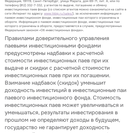
Федерация, 191119, Санкт-Петербург, улица Марата, дом 69–71, лит. А, или по
телефону (812) 332-7-332, у агентов по выдаче, погашению и обмену
инвестиционных паев фонда (со списком агентов можно ознакомиться на сайте в
сети Интернет по адресу:
www.tkbip.ru/sales/
), за исключением информации о
паевом инвестиционном фонде, инвестиционные паи которого ограничены в
обороте. Информация о паевом инвестиционном фонде, инвестиционные паи
которого ограничены в обороте, предоставляется в случаях, предусмотренных
Федеральным законом «Об инвестиционных фондах».
Правилами доверительного управления
паевыми инвестиционными фондами
предусмотрены надбавки к расчетной
стоимости инвестиционных паев при их
выдаче и скидки с расчетной стоимости
инвестиционных паев при их погашении.
Взимание надбавок (скидок) уменьшит
доходность инвестиций в инвестиционные паи
паевого инвестиционного фонда. Стоимость
инвестиционных паев может увеличиваться и
уменьшаться, результаты инвестирования в
прошлом не определяют доходы в будущем,
государство не гарантирует доходность