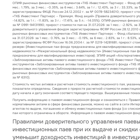
ОПИФ рыночных финансовых инструментов «ТКБ Инвестмент Партнерс – Фонд обли
мес.: 1.79%, за 3 мес.: -0.35%, за 6 мес.: 3.64%, за 1 г.: 12.43%, за 3 г.: 33
зарегистрированы ФКЦБ России 24.12.2002 г. за № 0078-58234010; прирост стоимост
«ТКБ Инвестмент Партнерс – Премиум. Фонд акций» (Правила доверительного упра
-14.82%, за 1 г.: -11.83%, за 3 г.: -17.41%, за 5 л.: -14.05%); ОПИФ рыночных
за № 0991-94131990; прирост стоимости пая на 31.07.2026: за 1 мес.: -2.92%, за 3
доверительного управления фондом зарегистрированы ФСФР России 28.12.2010 г. за №
рыночных финансовых инструментов «ТКБ Инвестмент Партнерс – Фонд сбаланси
на 31.07.2026: за 1 мес.: 0.76%, за 3 мес.: -0.19%, за 6 мес.: 2.83%, за 1 г.: 
зарегистрированы ФСФР России 16.06.2004 г. за № 0219-14281681; прирост стоимости
резерв» (Инвестиционные паи фонда предназначены для квалифицированных инве
недвижимости «Межрегиональный фонд недвижимости» (Инвестиционные паи фон
предназначены для квалифицированных инвесторов); ЗПИФ акций «Альтернативн
«Заблокированные активы паевого инвестиционного фонда «ТКБ Инвестмент Пар
инструментов «Заблокированные активы паевого инвестиционного фонда «ТКБ И
финансовых инструментов «Заблокированные активы паевого инвестиционного ф
рыночных финансовых инструментов «Заблокированные активы паевого инвести
за № 6310).
Стоимость чистых активов и расчетная стоимость инвестиционного пая, указанн
показатели определены. Сведения о приросте расчетной стоимости инвестицио
дату начала и дату окончания соответствующего периода. Вышеуказанные пока
Получить информацию о паевом инвестиционном фонде и ознакомиться с Прави
нормативными актами в сфере финансовых рынков, можно на сайте в сети Интер
агентов по выдаче, погашению и обмену инвестиционных паев фонда (со списком
паи которого ограничены в обороте. Информация о паевом инвестиционном фонд
Правилами доверительного управления паев
инвестиционных паев при их выдаче и скидки
уменьшит доходность инвестиций в инвестиц