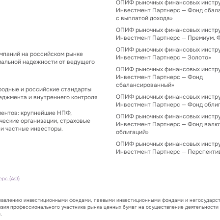
ОПИФ рыночных финансовых инстр
Инвестмент Партнерс — Фонд сбал
с выплатой дохода»
ОПИФ рыночных финансовых инстр
Инвестмент Партнерс — Премиум. 
ОПИФ рыночных финансовых инстр
мпаний на российском рынке
Инвестмент Партнерс — Золото»
мальной надежности от ведущего
ОПИФ рыночных финансовых инстр
Инвестмент Партнерс — Фонд
сбалансированный»
одные и российские стандарты
ОПИФ рыночных финансовых инстр
еджмента и внутреннего контроля
Инвестмент Партнерс — Фонд обли
иентов: крупнейшие НПФ,
ОПИФ рыночных финансовых инстр
ческие организации, страховые
Инвестмент Партнерс — Фонд валю
и частные инвесторы.
облигаций»
ОПИФ рыночных финансовых инстр
Инвестмент Партнерс — Перспекти
ерс (АО)
правлению инвестиционными фондами, паевыми инвестиционными фондами и негосударст
нзия профессионального участника рынка ценных бумаг на осуществление деятельности
.