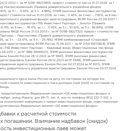
12.2002 г. за № 0081-58233855; прирост стоимости пая на 31.07.2026: за 1
 – Фонд сбалансированный» (Правила доверительного управления фондом
2.40%, за 3 г.: -5.93%, за 5 л.: 4.88%); ОПИФ рыночных финансовых инструментов
 стоимости пая на 31.07.2026: за 1 мес.: 0.40%, за 3 мес.: -7.92%, за 6 мес.:
а доверительного управления фондом зарегистрированы ФСФР России 20.09.2007 г.
чных финансовых инструментов «ТКБ Инвестмент Партнерс – Золото» (Правила
 за 6 мес.: -18.17%, за 1 г.: 17.43%, за 3 г.: 57.32%, за 5 л.: 96.84%); ОПИФ
ованы ФКЦБ России 21.03.2003 г. за № 0096-58227323; прирост стоимости пая
мент Партнерс – Перспектива» (Правила доверительного управления
28%, за 3 г.: -33.47%, за 5 л.: -29.78%); ИПИФ комбинированный «Страховой
дом зарегистрированы ФСФР России 15.06.2011 г. за № 2154-94173824); ЗПИФ
в «ТКБ Инвестмент Партнерс – Хеджевый фонд» (Инвестиционные паи фонда
.08.2010 г. за № 1866-94169001); ЗПИФ рыночных финансовых инструментов
ваны Банком России 26.12.2023 за № 5947); ЗПИФ рыночных финансовых
арегистрированы Банком России 26.12.2023 за № 5949); ЗПИФ рыночных
правления зарегистрированы Банком России 04.07.2024 за № 6311); ЗПИФ
ила доверительного управления зарегистрированы Банком России 04.07.2024
ициального курса Банка России на дату, по состоянию на которую эти
тной стоимости инвестиционного пая в долларах США (USD) по состоянию на
Фонда.
, предусмотренными Федеральным законом «Об инвестиционных фондах» и
ербург, улица Марата, дом 69–71, лит. А, или по телефону (812) 332-7-332, у
, за исключением информации о паевом инвестиционном фонде, инвестиционные
редусмотренных Федеральным законом «Об инвестиционных фондах».
бавки к расчетной стоимости
х погашении. Взимание надбавок (скидок)
мость инвестиционных паев может