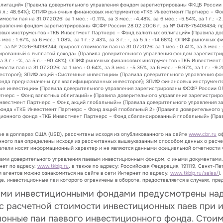
гаций» (Правила доверительного управления фондом зарегистрированы ФКЦБ России 24.
.33%, за 5 л.: 48.64%); ОПИФ рыночных финансовых инструментов «ТКБ Инвестмент Партнерс
и пая на 31.07.2026: за 1 мес.: -0.11%, за 3 мес.: -4.48%, за 6 мес.: -5.54%, за 1 г.: -
вления фондом зарегистрированы ФСФР России 28.02.2006 г. за № 0478-75408434; прирост
 финансовых инструментов «ТКБ Инвестмент Партнерс – Фонд валютных облигаций» (Правил
 мес.: 1.67%, за 6 мес.: 1.08%, за 1 г.: 2.43%, за 3 г.: -, за 5 л.: -14.68%); ОПИФ рыно
 2026-94198244; прирост стоимости пая на 31.07.2026: за 1 мес.: 0.41%, за 3 мес.: -8.74%,
рованный с выплатой дохода» (Правила доверительного управления фондом зарегистрир
8.53%, за 3 г.: -%, за 5 л.: -90.48%); ОПИФ рыночных финансовых инструментов «ТКБ Инвест
 пая на 31.07.2026: за 1 мес.: 0.64%, за 3 мес.: -5.35%, за 6 мес.: -9.97%, за 1 г.: -9.
сторов); ЗПИФ акций «Системные инвестиции» (Правила доверительного управления фон
да предназначены для квалифицированных инвесторов); ЗПИФ финансовых инструменто
ые инвестиции» (Правила доверительного управления зарегистрированы ФСФР России 05
тнерс – Фонд валютных облигаций»» (Правила доверительного управления зарегистриро
нвестмент Партнерс – Фонд акций глобальный»» (Правила доверительного управления з
онда «ТКБ Инвестмент Партнерс – Фонд акций глобальный 2» (Правила доверительного у
ционного фонда «ТКБ Инвестмент Партнерс – Фонд сбалансированный глобальный» (Прав
ые в долларах США (USD), рассчитаны исходя из опубликованного на сайте
www.cbr.ru
оф
нного пая определены исходя из рассчитанных вышеуказанным способом данных о расче
затели носят информационный характер и не являются данными официальной отчетности 
лами доверительного управления паевым инвестиционным фондом, с иными документами
нет по адресу:
www.tkbip.ru
, а также по адресу: Российская Федерация, 191119, Санкт-Пет
 агентов можно ознакомиться на сайте в сети Интернет по адресу:
www.tkbip.ru/sales/
)
е, инвестиционные паи которого ограничены в обороте, предоставляется в случаях, п
ыми инвестиционными фондами предусмотрены над
 с расчетной стоимости инвестиционных паев при и
ионные паи паевого инвестиционного фонда. Стои