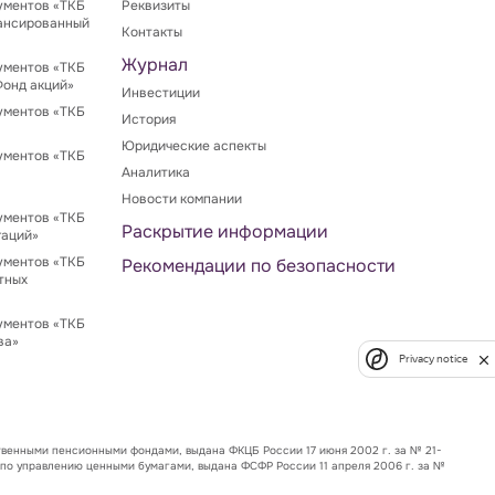
ументов «ТКБ
Реквизиты
ансированный
Контакты
Журнал
ументов «ТКБ
Фонд акций»
Инвестиции
ументов «ТКБ
История
Юридические аспекты
ументов «ТКБ
Аналитика
Новости компании
ументов «ТКБ
Раскрытие информации
гаций»
ументов «ТКБ
Рекомендации по безопасности
тных
ументов «ТКБ
ва»
Privacy notice
венными пенсионными фондами, выдана ФКЦБ России 17 июня 2002 г. за № 21-
 по управлению ценными бумагами, выдана ФСФР России 11 апреля 2006 г. за №