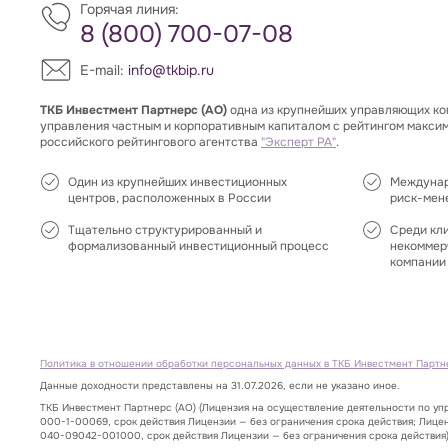
Горячая линия:
8 (800) 700-07-08
E-mail:
info@tkbip.ru
ТКБ Инвестмент Партнерс (АО)
одна из крупнейших управляющих ко
управления частным и корпоративным капиталом с рейтингом макси
российского рейтингового агентства
"Эксперт РА"
.
Один из крупнейших инвестиционных
Междунар
центров, расположенных в России
риск-мен
Тщательно структурированный и
Среди кл
формализованный инвестиционный процесс
некоммер
компании 
Политика в отношении обработки персональных данных в ТКБ Инвестмент Партн
Данные доходности представлены на 31.07.2026, если не указано иное.
ТКБ Инвестмент Партнерс (АО) (Лицензия на осуществление деятельности по у
000-1-00069, срок действия Лицензии — без ограничения срока действия; Лице
040-09042-001000, срок действия Лицензии — без ограничения срока действия)