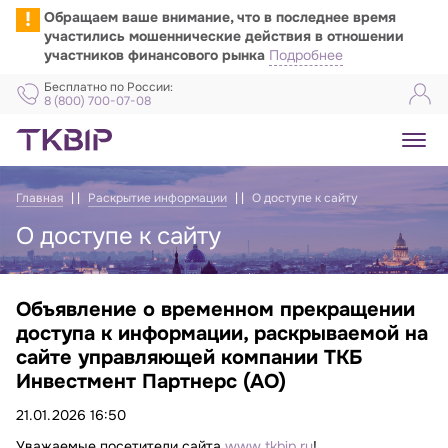
!
Обращаем ваше внимание, что в последнее время
участились мошеннические действия в отношении
участников финансового рынка
Подробнее
Бесплатно по России:
8 (800) 700-07-08
Главная
Раскрытие информации
О доступе к сайту
О доступе к сайту
Объявление о временном прекращении
Объявление о доступе к сайту
доступа к информации, раскрываемой на
сайте управляющей компании ТКБ
Инвестмент Партнерс (АО)
21.01.2026 16:50
Уважаемые посетители сайта
www.tkbip.ru
!