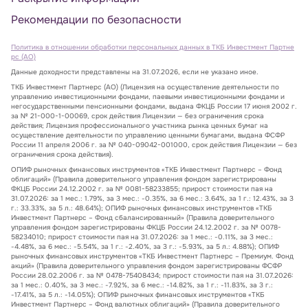
Рекомендации по безопасности
Политика в отношении обработки персональных данных в ТКБ Инвестмент Партне
рс (АО)
Данные доходности представлены на 31.07.2026, если не указано иное.
ТКБ Инвестмент Партнерс (АО) (Лицензия на осуществление деятельности по
управлению инвестиционными фондами, паевыми инвестиционными фондами и
негосударственными пенсионными фондами, выдана ФКЦБ России 17 июня 2002 г.
за № 21-000-1-00069, срок действия Лицензии — без ограничения срока
действия; Лицензия профессионального участника рынка ценных бумаг на
осуществление деятельности по управлению ценными бумагами, выдана ФСФР
России 11 апреля 2006 г. за № 040-09042-001000, срок действия Лицензии — без
ограничения срока действия).
ОПИФ рыночных финансовых инструментов «ТКБ Инвестмент Партнерс – Фонд
облигаций» (Правила доверительного управления фондом зарегистрированы
ФКЦБ России 24.12.2002 г. за № 0081-58233855; прирост стоимости пая на
31.07.2026: за 1 мес.: 1.79%, за 3 мес.: -0.35%, за 6 мес.: 3.64%, за 1 г.: 12.43%, за 3
г.: 33.33%, за 5 л.: 48.64%); ОПИФ рыночных финансовых инструментов «ТКБ
Инвестмент Партнерс – Фонд сбалансированный» (Правила доверительного
управления фондом зарегистрированы ФКЦБ России 24.12.2002 г. за № 0078-
58234010; прирост стоимости пая на 31.07.2026: за 1 мес.: -0.11%, за 3 мес.:
-4.48%, за 6 мес.: -5.54%, за 1 г.: -2.40%, за 3 г.: -5.93%, за 5 л.: 4.88%); ОПИФ
рыночных финансовых инструментов «ТКБ Инвестмент Партнерс – Премиум. Фонд
акций» (Правила доверительного управления фондом зарегистрированы ФСФР
России 28.02.2006 г. за № 0478-75408434; прирост стоимости пая на 31.07.2026:
за 1 мес.: 0.40%, за 3 мес.: -7.92%, за 6 мес.: -14.82%, за 1 г.: -11.83%, за 3 г.:
-17.41%, за 5 л.: -14.05%); ОПИФ рыночных финансовых инструментов «ТКБ
Инвестмент Партнерс – Фонд валютных облигаций» (Правила доверительного