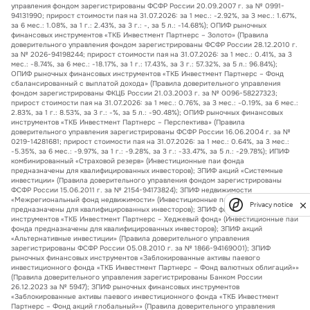
управления фондом зарегистрированы ФСФР России 20.09.2007 г. за № 0991-
94131990; прирост стоимости пая на 31.07.2026: за 1 мес.: -2.92%, за 3 мес.: 1.67%,
за 6 мес.: 1.08%, за 1 г.: 2.43%, за 3 г.: -, за 5 л.: -14.68%); ОПИФ рыночных
финансовых инструментов «ТКБ Инвестмент Партнерс – Золото» (Правила
доверительного управления фондом зарегистрированы ФСФР России 28.12.2010 г.
за № 2026-94198244; прирост стоимости пая на 31.07.2026: за 1 мес.: 0.41%, за 3
мес.: -8.74%, за 6 мес.: -18.17%, за 1 г.: 17.43%, за 3 г.: 57.32%, за 5 л.: 96.84%);
ОПИФ рыночных финансовых инструментов «ТКБ Инвестмент Партнерс – Фонд
сбалансированный с выплатой дохода» (Правила доверительного управления
фондом зарегистрированы ФКЦБ России 21.03.2003 г. за № 0096-58227323;
прирост стоимости пая на 31.07.2026: за 1 мес.: 0.76%, за 3 мес.: -0.19%, за 6 мес.:
2.83%, за 1 г.: 8.53%, за 3 г.: -%, за 5 л.: -90.48%); ОПИФ рыночных финансовых
инструментов «ТКБ Инвестмент Партнерс – Перспектива» (Правила
доверительного управления зарегистрированы ФСФР России 16.06.2004 г. за №
0219-14281681; прирост стоимости пая на 31.07.2026: за 1 мес.: 0.64%, за 3 мес.:
-5.35%, за 6 мес.: -9.97%, за 1 г.: -9.28%, за 3 г.: -33.47%, за 5 л.: -29.78%); ИПИФ
комбинированный «Страховой резерв» (Инвестиционные паи фонда
предназначены для квалифицированных инвесторов); ЗПИФ акций «Системные
инвестиции» (Правила доверительного управления фондом зарегистрированы
ФСФР России 15.06.2011 г. за № 2154-94173824); ЗПИФ недвижимости
«Межрегиональный фонд недвижимости» (Инвестиционные паи фонда
Privacy notice
предназначены для квалифицированных инвесторов); ЗПИФ финансовых
инструментов «ТКБ Инвестмент Партнерс – Хеджевый фонд» (Инвестиционные паи
фонда предназначены для квалифицированных инвесторов); ЗПИФ акций
«Альтернативные инвестиции» (Правила доверительного управления
зарегистрированы ФСФР России 05.08.2010 г. за № 1866-94169001); ЗПИФ
рыночных финансовых инструментов «Заблокированные активы паевого
инвестиционного фонда «ТКБ Инвестмент Партнерс – Фонд валютных облигаций»»
(Правила доверительного управления зарегистрированы Банком России
26.12.2023 за № 5947); ЗПИФ рыночных финансовых инструментов
«Заблокированные активы паевого инвестиционного фонда «ТКБ Инвестмент
Партнерс – Фонд акций глобальный»» (Правила доверительного управления