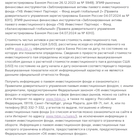
зарегистрированы Банком России 26.12.2023 за № 5949); ЗПИФ рыночных
финансовых инструментов «Заблокированные активы паевого инвестиционного
фонда «ТКБ Инвестмент Партнерс – Фонд акций глобальный 2» (Правила
доверительного управления зарегистрированы Банком России 04.07.2024 за №
6311); ЗПИФ рыночных финансовых инструментов «Заблокированные активы
паевого инвестиционного фонда «ТКБ Инвестмент Партнерс – Фонд
сбалансированный глобальный» (Правила доверительного управления
зарегистрированы Банком России 04.07.2024 за № 6310).
Стоимость чистых активов и расчетная стоимость инвестиционного пая,
указанные в долларах США (USD), рассчитаны исходя из опубликованного на
сайте
www.cbr.ru
официального курса Банка России на дату, по состоянию на
которую эти показатели определены. Сведения о приросте расчетной стоимости
инвестиционного пая определены исходя из рассчитанных вышеуказанным
способом данных о расчетной стоимости инвестиционного пая в долларах США
(USD) по состоянию на дату начала и дату окончания соответствующего периода.
Вышеуказанные показатели носят информационный характер и не являются
данными официальной отчетности Фонда.
Получить информацию о паевом инвестиционном фонде и ознакомиться с
Правилами доверительного управления паевым инвестиционным фондом, с иными
документами, предусмотренными Федеральным законом «Об инвестиционных
фондах» и нормативными актами в сфере финансовых рынков, можно на сайте в
сети Интернет по адресу:
www.tkbip.ru
, а также по адресу: Российская
Федерация, 191119, Санкт-Петербург, улица Марата, дом 69–71, лит. А, или по
телефону (812) 332-7-332, у агентов по выдаче, погашению и обмену
инвестиционных паев фонда (со списком агентов можно ознакомиться на сайте в
сети Интернет по адресу:
www.tkbip.ru/sales/
), за исключением информации о
паевом инвестиционном фонде, инвестиционные паи которого ограничены в
обороте. Информация о паевом инвестиционном фонде, инвестиционные паи
которого ограничены в обороте, предоставляется в случаях, предусмотренных
Федеральным законом «Об инвестиционных фондах».