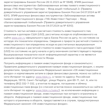
зарегистрированы Банком России 26.12.2023 за № 5949); ЗПИФ рыночных
финансовых инструментов «Заблокированные активы паевого инвестиционного
фонда «ТКБ Инвестмент Партнерс – Фонд акций глобальный 2» (Правила
доверительного управления зарегистрированы Банком России 04.07.2024 за №
6311); ЗПИФ рыночных финансовых инструментов «Заблокированные активы
паевого инвестиционного фонда «ТКБ Инвестмент Партнерс – Фонд
сбалансированный глобальный» (Правила доверительного управления
зарегистрированы Банком России 04.07.2024 за № 6310).
Стоимость чистых активов и расчетная стоимость инвестиционного пая,
указанные в долларах США (USD), рассчитаны исходя из опубликованного на
сайте
www.cbr.ru
официального курса Банка России на дату, по состоянию на
которую эти показатели определены. Сведения о приросте расчетной стоимости
инвестиционного пая определены исходя из рассчитанных вышеуказанным
способом данных о расчетной стоимости инвестиционного пая в долларах США
(USD) по состоянию на дату начала и дату окончания соответствующего периода.
Вышеуказанные показатели носят информационный характер и не являются
данными официальной отчетности Фонда.
Получить информацию о паевом инвестиционном фонде и ознакомиться с
Правилами доверительного управления паевым инвестиционным фондом, с иными
документами, предусмотренными Федеральным законом «Об инвестиционных
фондах» и нормативными актами в сфере финансовых рынков, можно на сайте в
сети Интернет по адресу:
www.tkbip.ru
, а также по адресу: Российская
Федерация, 191119, Санкт-Петербург, улица Марата, дом 69–71, лит. А, или по
телефону (812) 332-7-332, у агентов по выдаче, погашению и обмену
инвестиционных паев фонда (со списком агентов можно ознакомиться на сайте в
сети Интернет по адресу:
www.tkbip.ru/sales/
), за исключением информации о
паевом инвестиционном фонде, инвестиционные паи которого ограничены в
обороте. Информация о паевом инвестиционном фонде, инвестиционные паи
которого ограничены в обороте, предоставляется в случаях, предусмотренных
Федеральным законом «Об инвестиционных фондах».