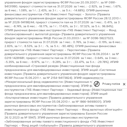
управления фондом зарегистрированы ФСФР России 20.09.2007 г. за № 0991-
94131990; прирост стоимости пая на 31.07.2026: за 1 мес.: -2.92%, за 3 мес.: 1.67%,
за 6 мес.: 1.08%, за 1 г.: 2.43%, за 3 г.: -, за 5 л.: -14.68%); ОПИФ рыночных
финансовых инструментов «ТКБ Инвестмент Партнерс – Золото» (Правила
доверительного управления фондом зарегистрированы ФСФР России 28.12.2010 г.
за № 2026-94198244; прирост стоимости пая на 31.07.2026: за 1 мес.: 0.41%, за 3
мес.: -8.74%, за 6 мес.: -18.17%, за 1 г.: 17.43%, за 3 г.: 57.32%, за 5 л.: 96.84%);
ОПИФ рыночных финансовых инструментов «ТКБ Инвестмент Партнерс – Фонд
сбалансированный с выплатой дохода» (Правила доверительного управления
фондом зарегистрированы ФКЦБ России 21.03.2003 г. за № 0096-58227323;
прирост стоимости пая на 31.07.2026: за 1 мес.: 0.76%, за 3 мес.: -0.19%, за 6 мес.:
2.83%, за 1 г.: 8.53%, за 3 г.: -%, за 5 л.: -90.48%); ОПИФ рыночных финансовых
инструментов «ТКБ Инвестмент Партнерс – Перспектива» (Правила
доверительного управления зарегистрированы ФСФР России 16.06.2004 г. за №
0219-14281681; прирост стоимости пая на 31.07.2026: за 1 мес.: 0.64%, за 3 мес.:
-5.35%, за 6 мес.: -9.97%, за 1 г.: -9.28%, за 3 г.: -33.47%, за 5 л.: -29.78%); ИПИФ
комбинированный «Страховой резерв» (Инвестиционные паи фонда
предназначены для квалифицированных инвесторов); ЗПИФ акций «Системные
инвестиции» (Правила доверительного управления фондом зарегистрированы
ФСФР России 15.06.2011 г. за № 2154-94173824); ЗПИФ недвижимости
«Межрегиональный фонд недвижимости» (Инвестиционные паи фонда
Privacy notice
предназначены для квалифицированных инвесторов); ЗПИФ финансовых
инструментов «ТКБ Инвестмент Партнерс – Хеджевый фонд» (Инвестиционные паи
фонда предназначены для квалифицированных инвесторов); ЗПИФ акций
«Альтернативные инвестиции» (Правила доверительного управления
зарегистрированы ФСФР России 05.08.2010 г. за № 1866-94169001); ЗПИФ
рыночных финансовых инструментов «Заблокированные активы паевого
инвестиционного фонда «ТКБ Инвестмент Партнерс – Фонд валютных облигаций»»
(Правила доверительного управления зарегистрированы Банком России
26.12.2023 за № 5947); ЗПИФ рыночных финансовых инструментов
«Заблокированные активы паевого инвестиционного фонда «ТКБ Инвестмент
Партнерс – Фонд акций глобальный»» (Правила доверительного управления