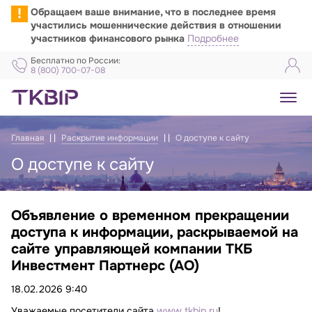
!
Обращаем ваше внимание, что в последнее время
участились мошеннические действия в отношении
участников финансового рынка
Подробнее
Бесплатно по России:
8 (800) 700-07-08
Главная
Раскрытие информации
О доступе к сайту
О доступе к сайту
Объявление о временном прекращении
Объявление о доступе к сайту
доступа к информации, раскрываемой на
сайте управляющей компании ТКБ
Инвестмент Партнерс (АО)
18.02.2026 9:40
Уважаемые посетители сайта
www.tkbip.ru
!