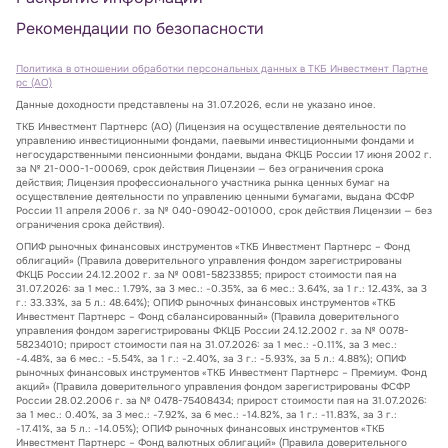
Рекомендации по безопасности
Политика в отношении обработки персональных данных в ТКБ Инвестмент Партне
рс (АО)
Данные доходности представлены на 31.07.2026, если не указано иное.
ТКБ Инвестмент Партнерс (АО) (Лицензия на осуществление деятельности по
управлению инвестиционными фондами, паевыми инвестиционными фондами и
негосударственными пенсионными фондами, выдана ФКЦБ России 17 июня 2002 г.
за № 21-000-1-00069, срок действия Лицензии — без ограничения срока
действия; Лицензия профессионального участника рынка ценных бумаг на
осуществление деятельности по управлению ценными бумагами, выдана ФСФР
России 11 апреля 2006 г. за № 040-09042-001000, срок действия Лицензии — без
ограничения срока действия).
ОПИФ рыночных финансовых инструментов «ТКБ Инвестмент Партнерс – Фонд
облигаций» (Правила доверительного управления фондом зарегистрированы
ФКЦБ России 24.12.2002 г. за № 0081-58233855; прирост стоимости пая на
31.07.2026: за 1 мес.: 1.79%, за 3 мес.: -0.35%, за 6 мес.: 3.64%, за 1 г.: 12.43%, за 3
г.: 33.33%, за 5 л.: 48.64%); ОПИФ рыночных финансовых инструментов «ТКБ
Инвестмент Партнерс – Фонд сбалансированный» (Правила доверительного
управления фондом зарегистрированы ФКЦБ России 24.12.2002 г. за № 0078-
58234010; прирост стоимости пая на 31.07.2026: за 1 мес.: -0.11%, за 3 мес.:
-4.48%, за 6 мес.: -5.54%, за 1 г.: -2.40%, за 3 г.: -5.93%, за 5 л.: 4.88%); ОПИФ
рыночных финансовых инструментов «ТКБ Инвестмент Партнерс – Премиум. Фонд
акций» (Правила доверительного управления фондом зарегистрированы ФСФР
России 28.02.2006 г. за № 0478-75408434; прирост стоимости пая на 31.07.2026:
за 1 мес.: 0.40%, за 3 мес.: -7.92%, за 6 мес.: -14.82%, за 1 г.: -11.83%, за 3 г.:
-17.41%, за 5 л.: -14.05%); ОПИФ рыночных финансовых инструментов «ТКБ
Инвестмент Партнерс – Фонд валютных облигаций» (Правила доверительного