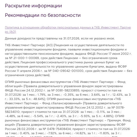
Раскрытие информации
Рекомендации по безопасности
Политика в отношении обработки персональных данных в ТКБ Инвестмент Партне
рс (АО)
Данные доходности представлены на 31.07.2026, если не указано иное.
ТКБ Инвестмент Партнерс (АО) (Лицензия на осуществление деятельности по
управлению инвестиционными фондами, паевыми инвестиционными фондами и
негосударственными пенсионными фондами, выдана ФКЦБ России 17 июня 2002 г.
за № 21-000-1-00069, срок действия Лицензии — без ограничения срока
действия; Лицензия профессионального участника рынка ценных бумаг на
осуществление деятельности по управлению ценными бумагами, выдана ФСФР
России 11 апреля 2006 г. за № 040-09042-001000, срок действия Лицензии — без
ограничения срока действия).
ОПИФ рыночных финансовых инструментов «ТКБ Инвестмент Партнерс – Фонд
облигаций» (Правила доверительного управления фондом зарегистрированы
ФКЦБ России 24.12.2002 г. за № 0081-58233855; прирост стоимости пая на
31.07.2026: за 1 мес.: 1.79%, за 3 мес.: -0.35%, за 6 мес.: 3.64%, за 1 г.: 12.43%, за 3
г.: 33.33%, за 5 л.: 48.64%); ОПИФ рыночных финансовых инструментов «ТКБ
Инвестмент Партнерс – Фонд сбалансированный» (Правила доверительного
управления фондом зарегистрированы ФКЦБ России 24.12.2002 г. за № 0078-
58234010; прирост стоимости пая на 31.07.2026: за 1 мес.: -0.11%, за 3 мес.:
-4.48%, за 6 мес.: -5.54%, за 1 г.: -2.40%, за 3 г.: -5.93%, за 5 л.: 4.88%); ОПИФ
рыночных финансовых инструментов «ТКБ Инвестмент Партнерс – Премиум. Фонд
акций» (Правила доверительного управления фондом зарегистрированы ФСФР
России 28.02.2006 г. за № 0478-75408434; прирост стоимости пая на 31.07.2026:
за 1 мес.: 0.40%, за 3 мес.: -7.92%, за 6 мес.: -14.82%, за 1 г.: -11.83%, за 3 г.: