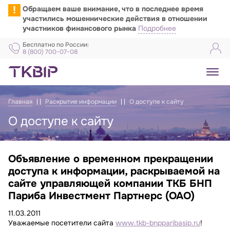
!
Обращаем ваше внимание, что в последнее время
участились мошеннические действия в отношении
участников финансового рынка
Подробнее
Бесплатно по России:
8 (800) 700-07-08
Главная
Раскрытие информации
О доступе к сайту
О доступе к сайту
Объявление о временном прекращении
Объявление о доступе к сайту
доступа к информации, раскрываемой на
сайте управляющей компании ТКБ БНП
Париба Инвестмент Партнерс (ОАО)
11.03.2011
Уважаемые посетители сайта
www.tkb-bnpparibasip.ru
!