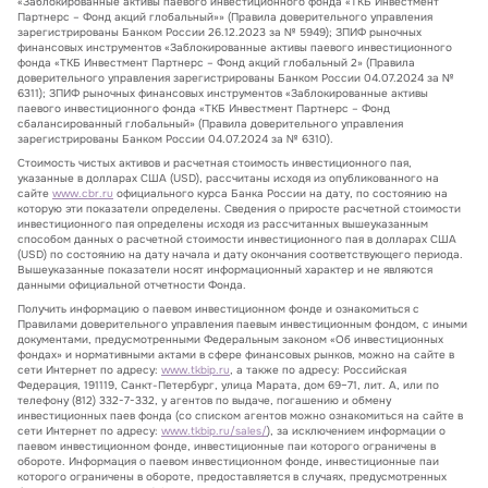
«Заблокированные активы паевого инвестиционного фонда «ТКБ Инвестмент
Партнерс – Фонд акций глобальный»» (Правила доверительного управления
зарегистрированы Банком России 26.12.2023 за № 5949); ЗПИФ рыночных
финансовых инструментов «Заблокированные активы паевого инвестиционного
фонда «ТКБ Инвестмент Партнерс – Фонд акций глобальный 2» (Правила
доверительного управления зарегистрированы Банком России 04.07.2024 за №
6311); ЗПИФ рыночных финансовых инструментов «Заблокированные активы
паевого инвестиционного фонда «ТКБ Инвестмент Партнерс – Фонд
сбалансированный глобальный» (Правила доверительного управления
зарегистрированы Банком России 04.07.2024 за № 6310).
Стоимость чистых активов и расчетная стоимость инвестиционного пая,
указанные в долларах США (USD), рассчитаны исходя из опубликованного на
сайте
www.cbr.ru
официального курса Банка России на дату, по состоянию на
которую эти показатели определены. Сведения о приросте расчетной стоимости
инвестиционного пая определены исходя из рассчитанных вышеуказанным
способом данных о расчетной стоимости инвестиционного пая в долларах США
(USD) по состоянию на дату начала и дату окончания соответствующего периода.
Вышеуказанные показатели носят информационный характер и не являются
данными официальной отчетности Фонда.
Получить информацию о паевом инвестиционном фонде и ознакомиться с
Правилами доверительного управления паевым инвестиционным фондом, с иными
документами, предусмотренными Федеральным законом «Об инвестиционных
фондах» и нормативными актами в сфере финансовых рынков, можно на сайте в
сети Интернет по адресу:
www.tkbip.ru
, а также по адресу: Российская
Федерация, 191119, Санкт-Петербург, улица Марата, дом 69–71, лит. А, или по
телефону (812) 332-7-332, у агентов по выдаче, погашению и обмену
инвестиционных паев фонда (со списком агентов можно ознакомиться на сайте в
сети Интернет по адресу:
www.tkbip.ru/sales/
), за исключением информации о
паевом инвестиционном фонде, инвестиционные паи которого ограничены в
обороте. Информация о паевом инвестиционном фонде, инвестиционные паи
которого ограничены в обороте, предоставляется в случаях, предусмотренных