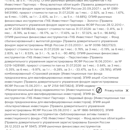
-17.41%, за 5 л.: -14.05%); ОПИФ рыночных финансовых инструментов «ТКБ
Инвестмент Партнерс – Фонд валютных облигаций» (Правила доверительного
управления фондом зарегистрированы ФСФР России 20.09.2007 г. за № 0991-
94131990; прирост стоимости пая на 31.07.2026: за 1 мес.: -2.92%, за 3 мес.: 1.67%,
за 6 мес.: 1.08%, за 1 г.: 2.43%, за 3 г.: -, за 5 л.: -14.68%); ОПИФ рыночных
финансовых инструментов «ТКБ Инвестмент Партнерс – Золото» (Правила
доверительного управления фондом зарегистрированы ФСФР России 28.12.2010 г.
за № 2026-94198244; прирост стоимости пая на 31.07.2026: за 1 мес.: 0.41%, за 3
мес.: -8.74%, за 6 мес.: -18.17%, за 1 г.: 17.43%, за 3 г.: 57.32%, за 5 л.: 96.84%);
ОПИФ рыночных финансовых инструментов «ТКБ Инвестмент Партнерс – Фонд
сбалансированный с выплатой дохода» (Правила доверительного управления
фондом зарегистрированы ФКЦБ России 21.03.2003 г. за № 0096-58227323;
прирост стоимости пая на 31.07.2026: за 1 мес.: 0.76%, за 3 мес.: -0.19%, за 6 мес.:
2.83%, за 1 г.: 8.53%, за 3 г.: -%, за 5 л.: -90.48%); ОПИФ рыночных финансовых
инструментов «ТКБ Инвестмент Партнерс – Перспектива» (Правила
доверительного управления зарегистрированы ФСФР России 16.06.2004 г. за №
0219-14281681; прирост стоимости пая на 31.07.2026: за 1 мес.: 0.64%, за 3 мес.:
-5.35%, за 6 мес.: -9.97%, за 1 г.: -9.28%, за 3 г.: -33.47%, за 5 л.: -29.78%); ИПИФ
комбинированный «Страховой резерв» (Инвестиционные паи фонда
предназначены для квалифицированных инвесторов); ЗПИФ акций «Системные
инвестиции» (Правила доверительного управления фондом зарегистрированы
ФСФР России 15.06.2011 г. за № 2154-94173824); ЗПИФ недвижимости
«Межрегиональный фонд недвижимости» (Инвестиционные паи фонда
Privacy notice
предназначены для квалифицированных инвесторов); ЗПИФ финансовых
инструментов «ТКБ Инвестмент Партнерс – Хеджевый фонд» (Инвестиционные паи
фонда предназначены для квалифицированных инвесторов); ЗПИФ акций
«Альтернативные инвестиции» (Правила доверительного управления
зарегистрированы ФСФР России 05.08.2010 г. за № 1866-94169001); ЗПИФ
рыночных финансовых инструментов «Заблокированные активы паевого
инвестиционного фонда «ТКБ Инвестмент Партнерс – Фонд валютных облигаций»»
(Правила доверительного управления зарегистрированы Банком России
26.12.2023 за № 5947); ЗПИФ рыночных финансовых инструментов