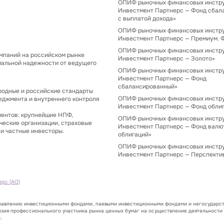
ОПИФ рыночных финансовых инстр
Инвестмент Партнерс — Фонд сбал
с выплатой дохода»
ОПИФ рыночных финансовых инстр
Инвестмент Партнерс — Премиум. 
ОПИФ рыночных финансовых инстр
мпаний на российском рынке
Инвестмент Партнерс — Золото»
мальной надежности от ведущего
ОПИФ рыночных финансовых инстр
Инвестмент Партнерс — Фонд
сбалансированный»
одные и российские стандарты
ОПИФ рыночных финансовых инстр
еджмента и внутреннего контроля
Инвестмент Партнерс — Фонд обли
иентов: крупнейшие НПФ,
ОПИФ рыночных финансовых инстр
ческие организации, страховые
Инвестмент Партнерс — Фонд валю
и частные инвесторы.
облигаций»
ОПИФ рыночных финансовых инстр
Инвестмент Партнерс — Перспекти
ерс (АО)
правлению инвестиционными фондами, паевыми инвестиционными фондами и негосударст
нзия профессионального участника рынка ценных бумаг на осуществление деятельности
.