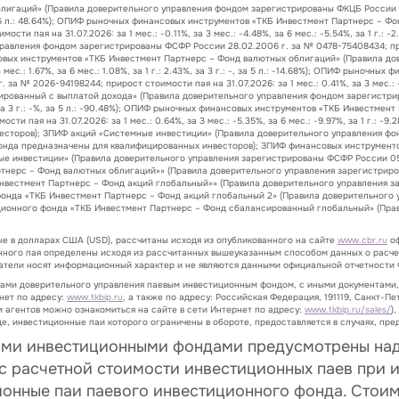
гаций» (Правила доверительного управления фондом зарегистрированы ФКЦБ России 24.
.33%, за 5 л.: 48.64%); ОПИФ рыночных финансовых инструментов «ТКБ Инвестмент Партнерс
и пая на 31.07.2026: за 1 мес.: -0.11%, за 3 мес.: -4.48%, за 6 мес.: -5.54%, за 1 г.: -
вления фондом зарегистрированы ФСФР России 28.02.2006 г. за № 0478-75408434; прирост
 финансовых инструментов «ТКБ Инвестмент Партнерс – Фонд валютных облигаций» (Правил
 мес.: 1.67%, за 6 мес.: 1.08%, за 1 г.: 2.43%, за 3 г.: -, за 5 л.: -14.68%); ОПИФ рыно
 2026-94198244; прирост стоимости пая на 31.07.2026: за 1 мес.: 0.41%, за 3 мес.: -8.74%,
рованный с выплатой дохода» (Правила доверительного управления фондом зарегистрир
8.53%, за 3 г.: -%, за 5 л.: -90.48%); ОПИФ рыночных финансовых инструментов «ТКБ Инвест
 пая на 31.07.2026: за 1 мес.: 0.64%, за 3 мес.: -5.35%, за 6 мес.: -9.97%, за 1 г.: -9.
сторов); ЗПИФ акций «Системные инвестиции» (Правила доверительного управления фон
да предназначены для квалифицированных инвесторов); ЗПИФ финансовых инструменто
ые инвестиции» (Правила доверительного управления зарегистрированы ФСФР России 05
тнерс – Фонд валютных облигаций»» (Правила доверительного управления зарегистриро
нвестмент Партнерс – Фонд акций глобальный»» (Правила доверительного управления з
онда «ТКБ Инвестмент Партнерс – Фонд акций глобальный 2» (Правила доверительного у
ционного фонда «ТКБ Инвестмент Партнерс – Фонд сбалансированный глобальный» (Прав
ые в долларах США (USD), рассчитаны исходя из опубликованного на сайте
www.cbr.ru
оф
нного пая определены исходя из рассчитанных вышеуказанным способом данных о расче
затели носят информационный характер и не являются данными официальной отчетности 
лами доверительного управления паевым инвестиционным фондом, с иными документами
нет по адресу:
www.tkbip.ru
, а также по адресу: Российская Федерация, 191119, Санкт-Пет
 агентов можно ознакомиться на сайте в сети Интернет по адресу:
www.tkbip.ru/sales/
)
е, инвестиционные паи которого ограничены в обороте, предоставляется в случаях, п
ыми инвестиционными фондами предусмотрены над
 с расчетной стоимости инвестиционных паев при и
ионные паи паевого инвестиционного фонда. Стои