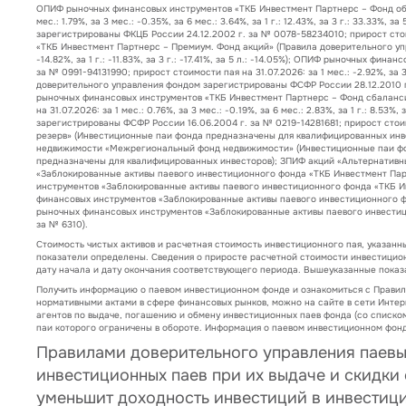
ОПИФ рыночных финансовых инструментов «ТКБ Инвестмент Партнерс – Фонд обли
мес.: 1.79%, за 3 мес.: -0.35%, за 6 мес.: 3.64%, за 1 г.: 12.43%, за 3 г.: 33
зарегистрированы ФКЦБ России 24.12.2002 г. за № 0078-58234010; прирост стоимост
«ТКБ Инвестмент Партнерс – Премиум. Фонд акций» (Правила доверительного упра
-14.82%, за 1 г.: -11.83%, за 3 г.: -17.41%, за 5 л.: -14.05%); ОПИФ рыночных
за № 0991-94131990; прирост стоимости пая на 31.07.2026: за 1 мес.: -2.92%, за 3
доверительного управления фондом зарегистрированы ФСФР России 28.12.2010 г. за №
рыночных финансовых инструментов «ТКБ Инвестмент Партнерс – Фонд сбаланси
на 31.07.2026: за 1 мес.: 0.76%, за 3 мес.: -0.19%, за 6 мес.: 2.83%, за 1 г.: 
зарегистрированы ФСФР России 16.06.2004 г. за № 0219-14281681; прирост стоимости
резерв» (Инвестиционные паи фонда предназначены для квалифицированных инве
недвижимости «Межрегиональный фонд недвижимости» (Инвестиционные паи фон
предназначены для квалифицированных инвесторов); ЗПИФ акций «Альтернативн
«Заблокированные активы паевого инвестиционного фонда «ТКБ Инвестмент Пар
инструментов «Заблокированные активы паевого инвестиционного фонда «ТКБ И
финансовых инструментов «Заблокированные активы паевого инвестиционного ф
рыночных финансовых инструментов «Заблокированные активы паевого инвести
за № 6310).
Стоимость чистых активов и расчетная стоимость инвестиционного пая, указанн
показатели определены. Сведения о приросте расчетной стоимости инвестицио
дату начала и дату окончания соответствующего периода. Вышеуказанные пока
Получить информацию о паевом инвестиционном фонде и ознакомиться с Прави
нормативными актами в сфере финансовых рынков, можно на сайте в сети Интер
агентов по выдаче, погашению и обмену инвестиционных паев фонда (со списком
паи которого ограничены в обороте. Информация о паевом инвестиционном фонд
Правилами доверительного управления паев
инвестиционных паев при их выдаче и скидки
уменьшит доходность инвестиций в инвестиц