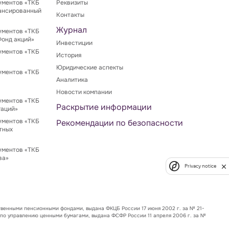
ументов «ТКБ
Реквизиты
ансированный
Контакты
Журнал
ументов «ТКБ
Фонд акций»
Инвестиции
ументов «ТКБ
История
Юридические аспекты
ументов «ТКБ
Аналитика
Новости компании
ументов «ТКБ
Раскрытие информации
гаций»
ументов «ТКБ
Рекомендации по безопасности
тных
ументов «ТКБ
ва»
Privacy notice
венными пенсионными фондами, выдана ФКЦБ России 17 июня 2002 г. за № 21-
 по управлению ценными бумагами, выдана ФСФР России 11 апреля 2006 г. за №