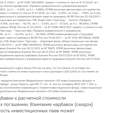
12.2002 г. за № 0081-58233855; прирост стоимости пая на 31.07.2026: за 1
 – Фонд сбалансированный» (Правила доверительного управления фондом
2.40%, за 3 г.: -5.93%, за 5 л.: 4.88%); ОПИФ рыночных финансовых инструментов
 стоимости пая на 31.07.2026: за 1 мес.: 0.40%, за 3 мес.: -7.92%, за 6 мес.:
а доверительного управления фондом зарегистрированы ФСФР России 20.09.2007 г.
чных финансовых инструментов «ТКБ Инвестмент Партнерс – Золото» (Правила
 за 6 мес.: -18.17%, за 1 г.: 17.43%, за 3 г.: 57.32%, за 5 л.: 96.84%); ОПИФ
ованы ФКЦБ России 21.03.2003 г. за № 0096-58227323; прирост стоимости пая
мент Партнерс – Перспектива» (Правила доверительного управления
28%, за 3 г.: -33.47%, за 5 л.: -29.78%); ИПИФ комбинированный «Страховой
дом зарегистрированы ФСФР России 15.06.2011 г. за № 2154-94173824); ЗПИФ
в «ТКБ Инвестмент Партнерс – Хеджевый фонд» (Инвестиционные паи фонда
.08.2010 г. за № 1866-94169001); ЗПИФ рыночных финансовых инструментов
ваны Банком России 26.12.2023 за № 5947); ЗПИФ рыночных финансовых
арегистрированы Банком России 26.12.2023 за № 5949); ЗПИФ рыночных
правления зарегистрированы Банком России 04.07.2024 за № 6311); ЗПИФ
ила доверительного управления зарегистрированы Банком России 04.07.2024
ициального курса Банка России на дату, по состоянию на которую эти
тной стоимости инвестиционного пая в долларах США (USD) по состоянию на
Фонда.
, предусмотренными Федеральным законом «Об инвестиционных фондах» и
ербург, улица Марата, дом 69–71, лит. А, или по телефону (812) 332-7-332, у
, за исключением информации о паевом инвестиционном фонде, инвестиционные
редусмотренных Федеральным законом «Об инвестиционных фондах».
бавки к расчетной стоимости
х погашении. Взимание надбавок (скидок)
мость инвестиционных паев может