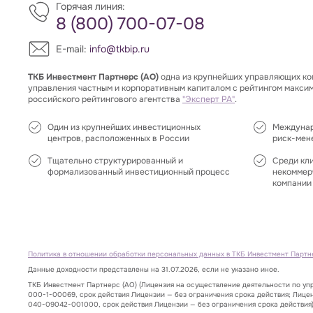
Горячая линия:
8 (800) 700-07-08
E-mail:
info@tkbip.ru
ТКБ Инвестмент Партнерс (АО)
одна из крупнейших управляющих ко
управления частным и корпоративным капиталом с рейтингом макси
российского рейтингового агентства
"Эксперт РА"
.
Один из крупнейших инвестиционных
Междунар
центров, расположенных в России
риск-мен
Тщательно структурированный и
Среди кл
формализованный инвестиционный процесс
некоммер
компании 
Политика в отношении обработки персональных данных в ТКБ Инвестмент Партн
Данные доходности представлены на 31.07.2026, если не указано иное.
ТКБ Инвестмент Партнерс (АО) (Лицензия на осуществление деятельности по у
000-1-00069, срок действия Лицензии — без ограничения срока действия; Лице
040-09042-001000, срок действия Лицензии — без ограничения срока действия)