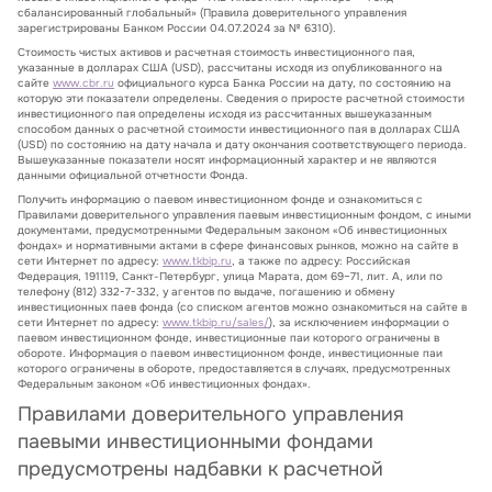
сбалансированный глобальный» (Правила доверительного управления
зарегистрированы Банком России 04.07.2024 за № 6310).
Стоимость чистых активов и расчетная стоимость инвестиционного пая,
указанные в долларах США (USD), рассчитаны исходя из опубликованного на
сайте
www.cbr.ru
официального курса Банка России на дату, по состоянию на
которую эти показатели определены. Сведения о приросте расчетной стоимости
инвестиционного пая определены исходя из рассчитанных вышеуказанным
способом данных о расчетной стоимости инвестиционного пая в долларах США
(USD) по состоянию на дату начала и дату окончания соответствующего периода.
Вышеуказанные показатели носят информационный характер и не являются
данными официальной отчетности Фонда.
Получить информацию о паевом инвестиционном фонде и ознакомиться с
Правилами доверительного управления паевым инвестиционным фондом, с иными
документами, предусмотренными Федеральным законом «Об инвестиционных
фондах» и нормативными актами в сфере финансовых рынков, можно на сайте в
сети Интернет по адресу:
www.tkbip.ru
, а также по адресу: Российская
Федерация, 191119, Санкт-Петербург, улица Марата, дом 69–71, лит. А, или по
телефону (812) 332-7-332, у агентов по выдаче, погашению и обмену
инвестиционных паев фонда (со списком агентов можно ознакомиться на сайте в
сети Интернет по адресу:
www.tkbip.ru/sales/
), за исключением информации о
паевом инвестиционном фонде, инвестиционные паи которого ограничены в
обороте. Информация о паевом инвестиционном фонде, инвестиционные паи
которого ограничены в обороте, предоставляется в случаях, предусмотренных
Федеральным законом «Об инвестиционных фондах».
Правилами доверительного управления
паевыми инвестиционными фондами
предусмотрены надбавки к расчетной