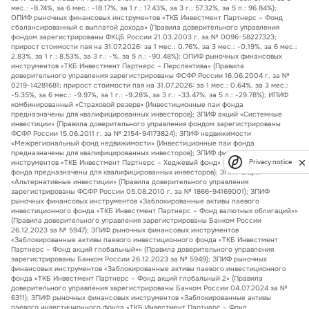
мес.: -8.74%, за 6 мес.: -18.17%, за 1 г.: 17.43%, за 3 г.: 57.32%, за 5 л.: 96.84%);
ОПИФ рыночных финансовых инструментов «ТКБ Инвестмент Партнерс – Фонд
сбалансированный с выплатой дохода» (Правила доверительного управления
фондом зарегистрированы ФКЦБ России 21.03.2003 г. за № 0096-58227323;
прирост стоимости пая на 31.07.2026: за 1 мес.: 0.76%, за 3 мес.: -0.19%, за 6 мес.:
2.83%, за 1 г.: 8.53%, за 3 г.: -%, за 5 л.: -90.48%); ОПИФ рыночных финансовых
инструментов «ТКБ Инвестмент Партнерс – Перспектива» (Правила
доверительного управления зарегистрированы ФСФР России 16.06.2004 г. за №
0219-14281681; прирост стоимости пая на 31.07.2026: за 1 мес.: 0.64%, за 3 мес.:
-5.35%, за 6 мес.: -9.97%, за 1 г.: -9.28%, за 3 г.: -33.47%, за 5 л.: -29.78%); ИПИФ
комбинированный «Страховой резерв» (Инвестиционные паи фонда
предназначены для квалифицированных инвесторов); ЗПИФ акций «Системные
инвестиции» (Правила доверительного управления фондом зарегистрированы
ФСФР России 15.06.2011 г. за № 2154-94173824); ЗПИФ недвижимости
«Межрегиональный фонд недвижимости» (Инвестиционные паи фонда
предназначены для квалифицированных инвесторов); ЗПИФ финансовых
инструментов «ТКБ Инвестмент Партнерс – Хеджевый фонд» (Инвестиционные паи
Privacy notice
фонда предназначены для квалифицированных инвесторов); ЗПИФ акций
«Альтернативные инвестиции» (Правила доверительного управления
зарегистрированы ФСФР России 05.08.2010 г. за № 1866-94169001); ЗПИФ
рыночных финансовых инструментов «Заблокированные активы паевого
инвестиционного фонда «ТКБ Инвестмент Партнерс – Фонд валютных облигаций»»
(Правила доверительного управления зарегистрированы Банком России
26.12.2023 за № 5947); ЗПИФ рыночных финансовых инструментов
«Заблокированные активы паевого инвестиционного фонда «ТКБ Инвестмент
Партнерс – Фонд акций глобальный»» (Правила доверительного управления
зарегистрированы Банком России 26.12.2023 за № 5949); ЗПИФ рыночных
финансовых инструментов «Заблокированные активы паевого инвестиционного
фонда «ТКБ Инвестмент Партнерс – Фонд акций глобальный 2» (Правила
доверительного управления зарегистрированы Банком России 04.07.2024 за №
6311); ЗПИФ рыночных финансовых инструментов «Заблокированные активы
паевого инвестиционного фонда «ТКБ Инвестмент Партнерс – Фонд