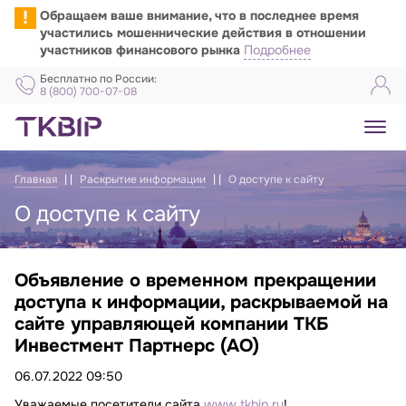
!
Обращаем ваше внимание, что в последнее время
участились мошеннические действия в отношении
участников финансового рынка
Подробнее
Бесплатно по России:
8 (800) 700-07-08
Главная
Раскрытие информации
О доступе к сайту
О доступе к сайту
Объявление о временном прекращении
Объявление о доступе к сайту
доступа к информации, раскрываемой на
сайте управляющей компании ТКБ
Инвестмент Партнерс (АО)
06.07.2022 09:50
Уважаемые посетители сайта
www.tkbip.ru
!