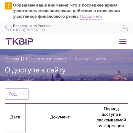
!
Обращаем ваше внимание, что в последнее время
участились мошеннические действия в отношении
участников финансового рынка
Подробнее
Бесплатно по России:
8 (800) 700-07-08
Главная
Раскрытие информации
О доступе к сайту
О доступе к сайту
О доступе к сайту
Год
Год
Период
2026
доступа к
Дата
Документ
раскрываемой
2025
информации
2024