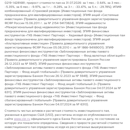
0219-14281681; прирост стоимости пая на 31.07.2026: за 1 мес.: 0.64%, за 3 мес.:
-5.35%, за 6 мес.: -9.97%, за 1 г.: -9.28%, за 3 г.: -33.47%, за 5 л.: -29.78%); ИПИФ
комбинированный «Страховой резерв» (Инвестиционные паи фонда
предназначены для квалифицированных инвесторов); ЗПИФ акций «Системные
инвестиции» (Правила доверительного управления фондом зарегистрированы
ФСФР России 15.06.2011 г. за № 2154-94173824); ЗПИФ недвижимости
«Межрегиональный фонд недвижимости» (Инвестиционные паи фонда
предназначены для квалифицированных инвесторов); ЗПИФ финансовых
инструментов «ТКБ Инвестмент Партнерс – Хеджевый фонд» (Инвестиционные паи
фонда предназначены для квалифицированных инвесторов); ЗПИФ акций
«Альтернативные инвестиции» (Правила доверительного управления
зарегистрированы ФСФР России 05.08.2010 г. за № 1866-94169001); ЗПИФ
рыночных финансовых инструментов «Заблокированные активы паевого
инвестиционного фонда «ТКБ Инвестмент Партнерс – Фонд валютных облигаций»»
(Правила доверительного управления зарегистрированы Банком России
26.12.2023 за № 5947); ЗПИФ рыночных финансовых инструментов
«Заблокированные активы паевого инвестиционного фонда «ТКБ Инвестмент
Партнерс – Фонд акций глобальный»» (Правила доверительного управления
зарегистрированы Банком России 26.12.2023 за № 5949); ЗПИФ рыночных
финансовых инструментов «Заблокированные активы паевого инвестиционного
фонда «ТКБ Инвестмент Партнерс – Фонд акций глобальный 2» (Правила
доверительного управления зарегистрированы Банком России 04.07.2024 за №
6311); ЗПИФ рыночных финансовых инструментов «Заблокированные активы
паевого инвестиционного фонда «ТКБ Инвестмент Партнерс – Фонд
сбалансированный глобальный» (Правила доверительного управления
зарегистрированы Банком России 04.07.2024 за № 6310).
Стоимость чистых активов и расчетная стоимость инвестиционного пая,
указанные в долларах США (USD), рассчитаны исходя из опубликованного на
сайте
www.cbr.ru
официального курса Банка России на дату, по состоянию на
которую эти показатели определены. Сведения о приросте расчетной стоимости
инвестиционного пая определены исходя из рассчитанных вышеуказанным