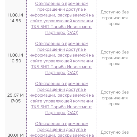
Объявление о временном
2023
прекращении доступа к
Доступно без
11.08.14
информации, раскрываемой на
ограничения
2022
14:56
сайте управляющей компании
срока
ТКБ БНП Париба Инвестмент
2021
Партнерс (ОАО)
2020
Объявление о временном
2019
прекращении доступа к
Доступно без
11.08.14
информации, раскрываемой на
ограничения
2018
10:50
сайте управляющей компании
срока
ТКБ БНП Париба Инвестмент
2017
Партнерс (ОАО)
2016
Объявление о временном
2015
прекращении доступа к
Доступно без
25.07.14
информации, раскрываемой на
2014
ограничения
17:05
сайте управляющей компании
срока
ТКБ БНП Париба Инвестмент
2013
Партнерс (ОАО)
2012
Объявление о временном
2011
прекращении доступа к
Доступно без
30.01.14
информации, раскрываемой на
2010