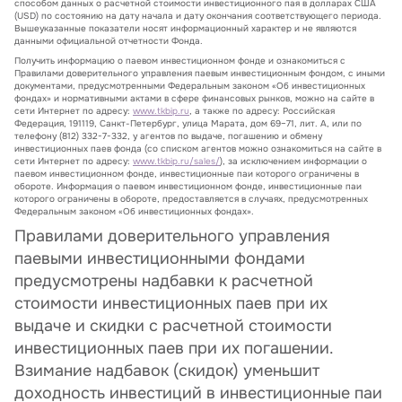
способом данных о расчетной стоимости инвестиционного пая в долларах США
(USD) по состоянию на дату начала и дату окончания соответствующего периода.
Вышеуказанные показатели носят информационный характер и не являются
данными официальной отчетности Фонда.
Получить информацию о паевом инвестиционном фонде и ознакомиться с
Правилами доверительного управления паевым инвестиционным фондом, с иными
документами, предусмотренными Федеральным законом «Об инвестиционных
фондах» и нормативными актами в сфере финансовых рынков, можно на сайте в
сети Интернет по адресу:
www.tkbip.ru
, а также по адресу: Российская
Федерация, 191119, Санкт-Петербург, улица Марата, дом 69–71, лит. А, или по
телефону (812) 332-7-332, у агентов по выдаче, погашению и обмену
инвестиционных паев фонда (со списком агентов можно ознакомиться на сайте в
сети Интернет по адресу:
www.tkbip.ru/sales/
), за исключением информации о
паевом инвестиционном фонде, инвестиционные паи которого ограничены в
обороте. Информация о паевом инвестиционном фонде, инвестиционные паи
которого ограничены в обороте, предоставляется в случаях, предусмотренных
Федеральным законом «Об инвестиционных фондах».
Правилами доверительного управления
паевыми инвестиционными фондами
предусмотрены надбавки к расчетной
стоимости инвестиционных паев при их
выдаче и скидки с расчетной стоимости
инвестиционных паев при их погашении.
Взимание надбавок (скидок) уменьшит
доходность инвестиций в инвестиционные паи