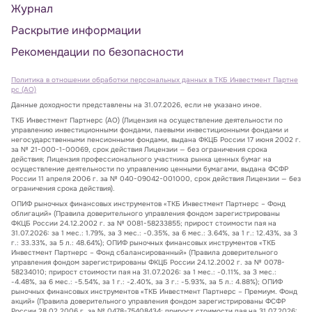
Журнал
Раскрытие информации
Рекомендации по безопасности
Политика в отношении обработки персональных данных в ТКБ Инвестмент Партне
рс (АО)
Данные доходности представлены на 31.07.2026, если не указано иное.
ТКБ Инвестмент Партнерс (АО) (Лицензия на осуществление деятельности по
управлению инвестиционными фондами, паевыми инвестиционными фондами и
негосударственными пенсионными фондами, выдана ФКЦБ России 17 июня 2002 г.
за № 21-000-1-00069, срок действия Лицензии — без ограничения срока
действия; Лицензия профессионального участника рынка ценных бумаг на
осуществление деятельности по управлению ценными бумагами, выдана ФСФР
России 11 апреля 2006 г. за № 040-09042-001000, срок действия Лицензии — без
ограничения срока действия).
ОПИФ рыночных финансовых инструментов «ТКБ Инвестмент Партнерс – Фонд
облигаций» (Правила доверительного управления фондом зарегистрированы
ФКЦБ России 24.12.2002 г. за № 0081-58233855; прирост стоимости пая на
31.07.2026: за 1 мес.: 1.79%, за 3 мес.: -0.35%, за 6 мес.: 3.64%, за 1 г.: 12.43%, за 3
г.: 33.33%, за 5 л.: 48.64%); ОПИФ рыночных финансовых инструментов «ТКБ
Инвестмент Партнерс – Фонд сбалансированный» (Правила доверительного
управления фондом зарегистрированы ФКЦБ России 24.12.2002 г. за № 0078-
58234010; прирост стоимости пая на 31.07.2026: за 1 мес.: -0.11%, за 3 мес.:
-4.48%, за 6 мес.: -5.54%, за 1 г.: -2.40%, за 3 г.: -5.93%, за 5 л.: 4.88%); ОПИФ
рыночных финансовых инструментов «ТКБ Инвестмент Партнерс – Премиум. Фонд
акций» (Правила доверительного управления фондом зарегистрированы ФСФР
России 28.02.2006 г. за № 0478-75408434; прирост стоимости пая на 31.07.2026: