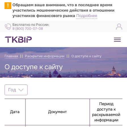
!
Обращаем ваше внимание, что в последнее время
участились мошеннические действия в отношении
участников финансового рынка
Подробнее
Бесплатно по России:
8 (800) 700-07-08
Главная
Раскрытие информации
О доступе к сайту
О доступе к сайту
О доступе к сайту
Год
Год
Период
2026
доступа к
Дата
Документ
раскрываемой
2025
информации
2024