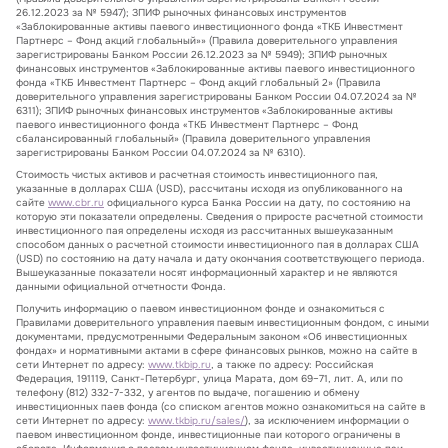
26.12.2023 за № 5947); ЗПИФ рыночных финансовых инструментов
«Заблокированные активы паевого инвестиционного фонда «ТКБ Инвестмент
Партнерс – Фонд акций глобальный»» (Правила доверительного управления
зарегистрированы Банком России 26.12.2023 за № 5949); ЗПИФ рыночных
финансовых инструментов «Заблокированные активы паевого инвестиционного
фонда «ТКБ Инвестмент Партнерс – Фонд акций глобальный 2» (Правила
доверительного управления зарегистрированы Банком России 04.07.2024 за №
6311); ЗПИФ рыночных финансовых инструментов «Заблокированные активы
паевого инвестиционного фонда «ТКБ Инвестмент Партнерс – Фонд
сбалансированный глобальный» (Правила доверительного управления
зарегистрированы Банком России 04.07.2024 за № 6310).
Стоимость чистых активов и расчетная стоимость инвестиционного пая,
указанные в долларах США (USD), рассчитаны исходя из опубликованного на
сайте
www.cbr.ru
официального курса Банка России на дату, по состоянию на
которую эти показатели определены. Сведения о приросте расчетной стоимости
инвестиционного пая определены исходя из рассчитанных вышеуказанным
способом данных о расчетной стоимости инвестиционного пая в долларах США
(USD) по состоянию на дату начала и дату окончания соответствующего периода.
Вышеуказанные показатели носят информационный характер и не являются
данными официальной отчетности Фонда.
Получить информацию о паевом инвестиционном фонде и ознакомиться с
Правилами доверительного управления паевым инвестиционным фондом, с иными
документами, предусмотренными Федеральным законом «Об инвестиционных
фондах» и нормативными актами в сфере финансовых рынков, можно на сайте в
сети Интернет по адресу:
www.tkbip.ru
, а также по адресу: Российская
Федерация, 191119, Санкт-Петербург, улица Марата, дом 69–71, лит. А, или по
телефону (812) 332-7-332, у агентов по выдаче, погашению и обмену
инвестиционных паев фонда (со списком агентов можно ознакомиться на сайте в
сети Интернет по адресу:
www.tkbip.ru/sales/
), за исключением информации о
паевом инвестиционном фонде, инвестиционные паи которого ограничены в