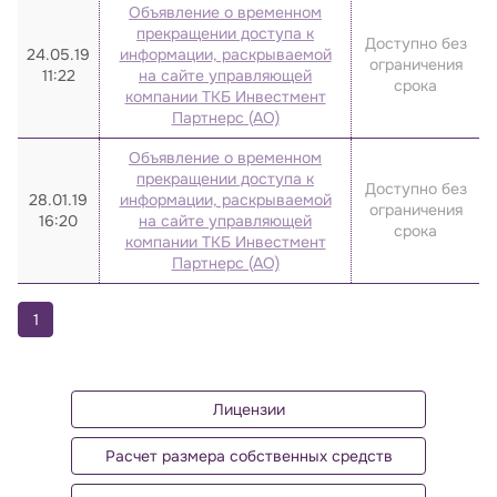
Объявление о временном
2023
прекращении доступа к
Доступно без
24.05.19
информации, раскрываемой
ограничения
2022
11:22
на сайте управляющей
срока
компании ТКБ Инвестмент
2021
Партнерс (АО)
2020
Объявление о временном
2019
прекращении доступа к
Доступно без
28.01.19
информации, раскрываемой
ограничения
2018
16:20
на сайте управляющей
срока
компании ТКБ Инвестмент
2017
Партнерс (АО)
2016
2015
1
2014
2013
Лицензии
2012
Расчет размера собственных средств
2011
2010