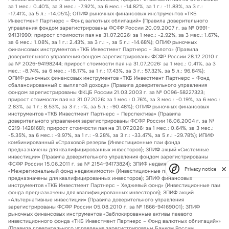
за 1 мес.: 0.40%, за 3 мес.: -7.92%, за 6 мес.: -14.82%, за 1 г.: -11.83%, за 3 г.:
-17.41%, за 5 л.: -14.05%); ОПИФ рыночных финансовых инструментов «ТКБ
Инвестмент Партнерс – Фонд валютных облигаций» (Правила доверительного
управления фондом зарегистрированы ФСФР России 20.09.2007 г. за № 0991-
94131990; прирост стоимости пая на 31.07.2026: за 1 мес.: -2.92%, за 3 мес.: 1.67%,
за 6 мес.: 1.08%, за 1 г.: 2.43%, за 3 г.: -, за 5 л.: -14.68%); ОПИФ рыночных
финансовых инструментов «ТКБ Инвестмент Партнерс – Золото» (Правила
доверительного управления фондом зарегистрированы ФСФР России 28.12.2010 г.
за № 2026-94198244; прирост стоимости пая на 31.07.2026: за 1 мес.: 0.41%, за 3
мес.: -8.74%, за 6 мес.: -18.17%, за 1 г.: 17.43%, за 3 г.: 57.32%, за 5 л.: 96.84%);
ОПИФ рыночных финансовых инструментов «ТКБ Инвестмент Партнерс – Фонд
сбалансированный с выплатой дохода» (Правила доверительного управления
фондом зарегистрированы ФКЦБ России 21.03.2003 г. за № 0096-58227323;
прирост стоимости пая на 31.07.2026: за 1 мес.: 0.76%, за 3 мес.: -0.19%, за 6 мес.:
2.83%, за 1 г.: 8.53%, за 3 г.: -%, за 5 л.: -90.48%); ОПИФ рыночных финансовых
инструментов «ТКБ Инвестмент Партнерс – Перспектива» (Правила
доверительного управления зарегистрированы ФСФР России 16.06.2004 г. за №
0219-14281681; прирост стоимости пая на 31.07.2026: за 1 мес.: 0.64%, за 3 мес.:
-5.35%, за 6 мес.: -9.97%, за 1 г.: -9.28%, за 3 г.: -33.47%, за 5 л.: -29.78%); ИПИФ
комбинированный «Страховой резерв» (Инвестиционные паи фонда
предназначены для квалифицированных инвесторов); ЗПИФ акций «Системные
инвестиции» (Правила доверительного управления фондом зарегистрированы
ФСФР России 15.06.2011 г. за № 2154-94173824); ЗПИФ недвижимости
Privacy notice
«Межрегиональный фонд недвижимости» (Инвестиционные паи фонда
предназначены для квалифицированных инвесторов); ЗПИФ финансовых
инструментов «ТКБ Инвестмент Партнерс – Хеджевый фонд» (Инвестиционные паи
фонда предназначены для квалифицированных инвесторов); ЗПИФ акций
«Альтернативные инвестиции» (Правила доверительного управления
зарегистрированы ФСФР России 05.08.2010 г. за № 1866-94169001); ЗПИФ
рыночных финансовых инструментов «Заблокированные активы паевого
инвестиционного фонда «ТКБ Инвестмент Партнерс – Фонд валютных облигаций»»
(Правила доверительного управления зарегистрированы Банком России