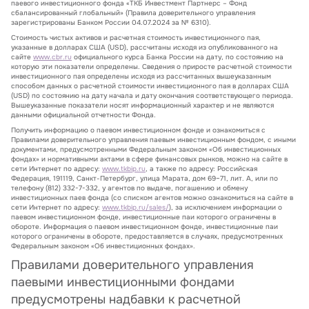
паевого инвестиционного фонда «ТКБ Инвестмент Партнерс – Фонд
сбалансированный глобальный» (Правила доверительного управления
зарегистрированы Банком России 04.07.2024 за № 6310).
Стоимость чистых активов и расчетная стоимость инвестиционного пая,
указанные в долларах США (USD), рассчитаны исходя из опубликованного на
сайте
www.cbr.ru
официального курса Банка России на дату, по состоянию на
которую эти показатели определены. Сведения о приросте расчетной стоимости
инвестиционного пая определены исходя из рассчитанных вышеуказанным
способом данных о расчетной стоимости инвестиционного пая в долларах США
(USD) по состоянию на дату начала и дату окончания соответствующего периода.
Вышеуказанные показатели носят информационный характер и не являются
данными официальной отчетности Фонда.
Получить информацию о паевом инвестиционном фонде и ознакомиться с
Правилами доверительного управления паевым инвестиционным фондом, с иными
документами, предусмотренными Федеральным законом «Об инвестиционных
фондах» и нормативными актами в сфере финансовых рынков, можно на сайте в
сети Интернет по адресу:
www.tkbip.ru
, а также по адресу: Российская
Федерация, 191119, Санкт-Петербург, улица Марата, дом 69–71, лит. А, или по
телефону (812) 332-7-332, у агентов по выдаче, погашению и обмену
инвестиционных паев фонда (со списком агентов можно ознакомиться на сайте в
сети Интернет по адресу:
www.tkbip.ru/sales/
), за исключением информации о
паевом инвестиционном фонде, инвестиционные паи которого ограничены в
обороте. Информация о паевом инвестиционном фонде, инвестиционные паи
которого ограничены в обороте, предоставляется в случаях, предусмотренных
Федеральным законом «Об инвестиционных фондах».
Правилами доверительного управления
паевыми инвестиционными фондами
предусмотрены надбавки к расчетной