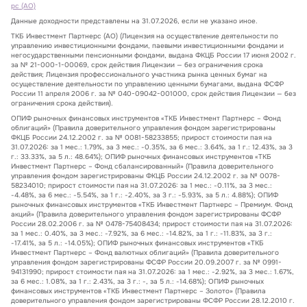
рс (АО)
Данные доходности представлены на 31.07.2026, если не указано иное.
ТКБ Инвестмент Партнерс (АО) (Лицензия на осуществление деятельности по
управлению инвестиционными фондами, паевыми инвестиционными фондами и
негосударственными пенсионными фондами, выдана ФКЦБ России 17 июня 2002 г.
за № 21-000-1-00069, срок действия Лицензии — без ограничения срока
действия; Лицензия профессионального участника рынка ценных бумаг на
осуществление деятельности по управлению ценными бумагами, выдана ФСФР
России 11 апреля 2006 г. за № 040-09042-001000, срок действия Лицензии — без
ограничения срока действия).
ОПИФ рыночных финансовых инструментов «ТКБ Инвестмент Партнерс – Фонд
облигаций» (Правила доверительного управления фондом зарегистрированы
ФКЦБ России 24.12.2002 г. за № 0081-58233855; прирост стоимости пая на
31.07.2026: за 1 мес.: 1.79%, за 3 мес.: -0.35%, за 6 мес.: 3.64%, за 1 г.: 12.43%, за 3
г.: 33.33%, за 5 л.: 48.64%); ОПИФ рыночных финансовых инструментов «ТКБ
Инвестмент Партнерс – Фонд сбалансированный» (Правила доверительного
управления фондом зарегистрированы ФКЦБ России 24.12.2002 г. за № 0078-
58234010; прирост стоимости пая на 31.07.2026: за 1 мес.: -0.11%, за 3 мес.:
-4.48%, за 6 мес.: -5.54%, за 1 г.: -2.40%, за 3 г.: -5.93%, за 5 л.: 4.88%); ОПИФ
рыночных финансовых инструментов «ТКБ Инвестмент Партнерс – Премиум. Фонд
акций» (Правила доверительного управления фондом зарегистрированы ФСФР
России 28.02.2006 г. за № 0478-75408434; прирост стоимости пая на 31.07.2026:
за 1 мес.: 0.40%, за 3 мес.: -7.92%, за 6 мес.: -14.82%, за 1 г.: -11.83%, за 3 г.:
-17.41%, за 5 л.: -14.05%); ОПИФ рыночных финансовых инструментов «ТКБ
Инвестмент Партнерс – Фонд валютных облигаций» (Правила доверительного
управления фондом зарегистрированы ФСФР России 20.09.2007 г. за № 0991-
94131990; прирост стоимости пая на 31.07.2026: за 1 мес.: -2.92%, за 3 мес.: 1.67%,
за 6 мес.: 1.08%, за 1 г.: 2.43%, за 3 г.: -, за 5 л.: -14.68%); ОПИФ рыночных
финансовых инструментов «ТКБ Инвестмент Партнерс – Золото» (Правила
доверительного управления фондом зарегистрированы ФСФР России 28.12.2010 г.