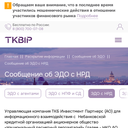
!
Обращаем ваше внимание, что в последнее время
участились мошеннические действия в отношении
участников финансового рынка
Подробнее
Бесплатно по России:
8 (800) 700-07-08
Главная
Раскрытие информации
Сообщение об ЭДО
Сообщение об ЭДО с НРД
Сообщение об ЭДО с НРД
ЭДО с агентами
ЭДО с НПФ и СД
ЭДО с НРД
ЭД
Управляющая компания ТКБ Инвестмент Партнерс (АО) для
информационного взаимодействия с Небанковской
кредитной организацией акционерное общество
«Национальный расчетный депозитарий» (далее - НКО АО