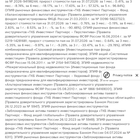
за № 2026-94198244; прирост стоимости пая на 31.07.2026: за 1 мес.: 0.41%, за 3
мес.: -8.74%, за 6 мес.: -18.17%, за 1 г.: 17.43%, за 3 г.: 57.32%, за 5 л.: 96.84%);
ОПИФ рыночных финансовых инструментов «ТКБ Инвестмент Партнерс – Фонд
сбалансированный с выплатой дохода» (Правила доверительного управления
фондом зарегистрированы ФКЦБ России 21.03.2003 г. за № 0096-58227323;
прирост стоимости пая на 31.07.2026: за 1 мес.: 0.76%, за 3 мес.: -0.19%, за 6 мес.:
2.83%, за 1 г.: 8.53%, за 3 г.: -%, за 5 л.: -90.48%); ОПИФ рыночных финансовых
инструментов «ТКБ Инвестмент Партнерс – Перспектива» (Правила
доверительного управления зарегистрированы ФСФР России 16.06.2004 г. за №
0219-14281681; прирост стоимости пая на 31.07.2026: за 1 мес.: 0.64%, за 3 мес.:
-5.35%, за 6 мес.: -9.97%, за 1 г.: -9.28%, за 3 г.: -33.47%, за 5 л.: -29.78%); ИПИФ
комбинированный «Страховой резерв» (Инвестиционные паи фонда
предназначены для квалифицированных инвесторов); ЗПИФ акций «Системные
инвестиции» (Правила доверительного управления фондом зарегистрированы
ФСФР России 15.06.2011 г. за № 2154-94173824); ЗПИФ недвижимости
«Межрегиональный фонд недвижимости» (Инвестиционные паи фонда
предназначены для квалифицированных инвесторов); ЗПИФ финансовых
Privacy notice
инструментов «ТКБ Инвестмент Партнерс – Хеджевый фонд» (Инвестиционные паи
фонда предназначены для квалифицированных инвесторов); ЗПИФ акций
«Альтернативные инвестиции» (Правила доверительного управления
зарегистрированы ФСФР России 05.08.2010 г. за № 1866-94169001); ЗПИФ
рыночных финансовых инструментов «Заблокированные активы паевого
инвестиционного фонда «ТКБ Инвестмент Партнерс – Фонд валютных облигаций»»
(Правила доверительного управления зарегистрированы Банком России
26.12.2023 за № 5947); ЗПИФ рыночных финансовых инструментов
«Заблокированные активы паевого инвестиционного фонда «ТКБ Инвестмент
Партнерс – Фонд акций глобальный»» (Правила доверительного управления
зарегистрированы Банком России 26.12.2023 за № 5949); ЗПИФ рыночных
финансовых инструментов «Заблокированные активы паевого инвестиционного
фонда «ТКБ Инвестмент Партнерс – Фонд акций глобальный 2» (Правила
доверительного управления зарегистрированы Банком России 04.07.2024 за №
6311); ЗПИФ рыночных финансовых инструментов «Заблокированные активы