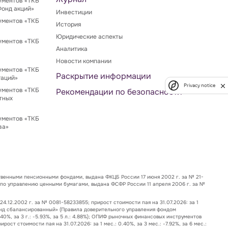
ументов «ТКБ
Фонд акций»
Инвестиции
ументов «ТКБ
История
Юридические аспекты
ументов «ТКБ
Аналитика
Новости компании
ументов «ТКБ
Раскрытие информации
гаций»
Privacy notice
ументов «ТКБ
Рекомендации по безопасности
тных
ументов «ТКБ
ва»
венными пенсионными фондами, выдана ФКЦБ России 17 июня 2002 г. за № 21-
 по управлению ценными бумагами, выдана ФСФР России 11 апреля 2006 г. за №
12.2002 г. за № 0081-58233855; прирост стоимости пая на 31.07.2026: за 1
 – Фонд сбалансированный» (Правила доверительного управления фондом
2.40%, за 3 г.: -5.93%, за 5 л.: 4.88%); ОПИФ рыночных финансовых инструментов
 стоимости пая на 31.07.2026: за 1 мес.: 0.40%, за 3 мес.: -7.92%, за 6 мес.: