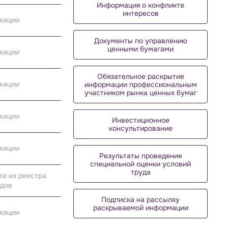
Информация о конфликте
интересов
икации
Документы по управлению
ценными бумагами
икации
Обязательное раскрытие
икации
информации профессиональным
участником рынка ценных бумаг
икации
Инвестиционное
консультирование
икации
Результаты проведения
специальной оценки условий
труда
те из реестра
ндов
Подписка на рассылку
раскрываемой информации
икации