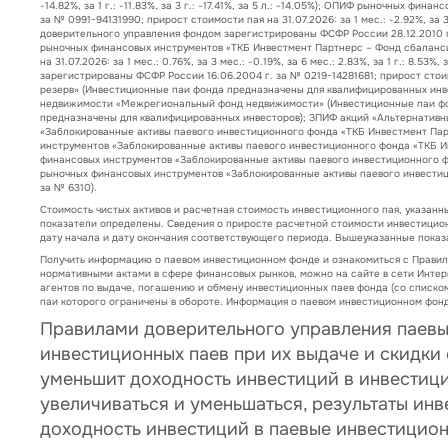
-14.82%, за 1 г.: -11.83%, за 3 г.: -17.41%, за 5 л.: -14.05%); ОПИФ рыночных
за № 0991-94131990; прирост стоимости пая на 31.07.2026: за 1 мес.: -2.92%, за 3
доверительного управления фондом зарегистрированы ФСФР России 28.12.2010 г. за №
рыночных финансовых инструментов «ТКБ Инвестмент Партнерс – Фонд сбаланси
на 31.07.2026: за 1 мес.: 0.76%, за 3 мес.: -0.19%, за 6 мес.: 2.83%, за 1 г.: 
зарегистрированы ФСФР России 16.06.2004 г. за № 0219-14281681; прирост стоимости
резерв» (Инвестиционные паи фонда предназначены для квалифицированных инве
недвижимости «Межрегиональный фонд недвижимости» (Инвестиционные паи фон
предназначены для квалифицированных инвесторов); ЗПИФ акций «Альтернативн
«Заблокированные активы паевого инвестиционного фонда «ТКБ Инвестмент Пар
инструментов «Заблокированные активы паевого инвестиционного фонда «ТКБ И
финансовых инструментов «Заблокированные активы паевого инвестиционного ф
рыночных финансовых инструментов «Заблокированные активы паевого инвести
за № 6310).
Стоимость чистых активов и расчетная стоимость инвестиционного пая, указанн
показатели определены. Сведения о приросте расчетной стоимости инвестицио
дату начала и дату окончания соответствующего периода. Вышеуказанные пока
Получить информацию о паевом инвестиционном фонде и ознакомиться с Прави
нормативными актами в сфере финансовых рынков, можно на сайте в сети Интер
агентов по выдаче, погашению и обмену инвестиционных паев фонда (со списком
паи которого ограничены в обороте. Информация о паевом инвестиционном фонд
Правилами доверительного управления паев
инвестиционных паев при их выдаче и скидки
уменьшит доходность инвестиций в инвестиц
увеличиваться и уменьшаться, результаты ин
доходность инвестиций в паевые инвестицион