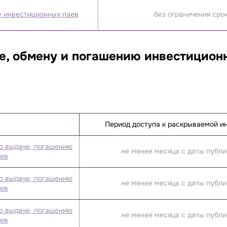
у инвестиционных паев
без ограничения сро
е, обмену и погашению инвестицион
Период доступа к раскрываемой 
о выдаче, погашению
не менее месяца с даты публ
аев
о выдаче, погашению
не менее месяца с даты публ
аев
о выдаче, погашению
не менее месяца с даты публ
аев