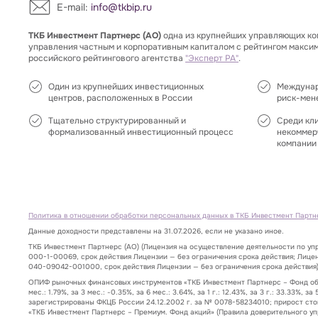
E-mail:
info@tkbip.ru
ТКБ Инвестмент Партнерс (АО)
одна из крупнейших управляющих ко
управления частным и корпоративным капиталом с рейтингом макси
российского рейтингового агентства
"Эксперт РА"
.
Один из крупнейших инвестиционных
Междунар
центров, расположенных в России
риск-мен
Тщательно структурированный и
Среди кл
формализованный инвестиционный процесс
некоммер
компании 
Политика в отношении обработки персональных данных в ТКБ Инвестмент Партн
Данные доходности представлены на 31.07.2026, если не указано иное.
ТКБ Инвестмент Партнерс (АО) (Лицензия на осуществление деятельности по у
000-1-00069, срок действия Лицензии — без ограничения срока действия; Лице
040-09042-001000, срок действия Лицензии — без ограничения срока действия)
ОПИФ рыночных финансовых инструментов «ТКБ Инвестмент Партнерс – Фонд обли
мес.: 1.79%, за 3 мес.: -0.35%, за 6 мес.: 3.64%, за 1 г.: 12.43%, за 3 г.: 33
зарегистрированы ФКЦБ России 24.12.2002 г. за № 0078-58234010; прирост стоимост
«ТКБ Инвестмент Партнерс – Премиум. Фонд акций» (Правила доверительного упра