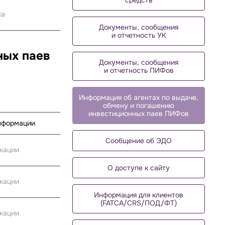
средств
ка
Документы, сообщения
и отчетность УК
ных паев
Документы, сообщения
и отчетность ПИФов
Информация об агентах по выдаче,
обмену и погашению
инвестиционных паев ПИФов
информации
Сообщение об ЭДО
икации
О доступе к сайту
икации
Информация для клиентов
(FATCA/CRS/ПОД/ФТ)
икации