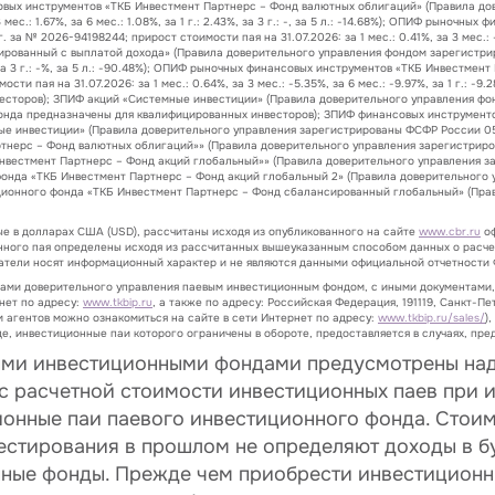
 финансовых инструментов «ТКБ Инвестмент Партнерс – Фонд валютных облигаций» (Правил
 мес.: 1.67%, за 6 мес.: 1.08%, за 1 г.: 2.43%, за 3 г.: -, за 5 л.: -14.68%); ОПИФ рыно
 2026-94198244; прирост стоимости пая на 31.07.2026: за 1 мес.: 0.41%, за 3 мес.: -8.74%,
рованный с выплатой дохода» (Правила доверительного управления фондом зарегистрир
8.53%, за 3 г.: -%, за 5 л.: -90.48%); ОПИФ рыночных финансовых инструментов «ТКБ Инвест
 пая на 31.07.2026: за 1 мес.: 0.64%, за 3 мес.: -5.35%, за 6 мес.: -9.97%, за 1 г.: -9.
сторов); ЗПИФ акций «Системные инвестиции» (Правила доверительного управления фон
да предназначены для квалифицированных инвесторов); ЗПИФ финансовых инструменто
ые инвестиции» (Правила доверительного управления зарегистрированы ФСФР России 05
тнерс – Фонд валютных облигаций»» (Правила доверительного управления зарегистриро
нвестмент Партнерс – Фонд акций глобальный»» (Правила доверительного управления з
онда «ТКБ Инвестмент Партнерс – Фонд акций глобальный 2» (Правила доверительного у
ционного фонда «ТКБ Инвестмент Партнерс – Фонд сбалансированный глобальный» (Прав
ые в долларах США (USD), рассчитаны исходя из опубликованного на сайте
www.cbr.ru
оф
нного пая определены исходя из рассчитанных вышеуказанным способом данных о расче
затели носят информационный характер и не являются данными официальной отчетности 
лами доверительного управления паевым инвестиционным фондом, с иными документами
нет по адресу:
www.tkbip.ru
, а также по адресу: Российская Федерация, 191119, Санкт-Пет
 агентов можно ознакомиться на сайте в сети Интернет по адресу:
www.tkbip.ru/sales/
)
е, инвестиционные паи которого ограничены в обороте, предоставляется в случаях, п
ыми инвестиционными фондами предусмотрены над
 с расчетной стоимости инвестиционных паев при и
ионные паи паевого инвестиционного фонда. Стои
вестирования в прошлом не определяют доходы в б
ные фонды. Прежде чем приобрести инвестиционны