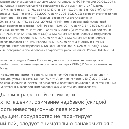
а доверительного управления фондом зарегистрированы ФСФР России 20.09.2007 г.
чных финансовых инструментов «ТКБ Инвестмент Партнерс – Золото» (Правила
 за 6 мес.: -18.17%, за 1 г.: 17.43%, за 3 г.: 57.32%, за 5 л.: 96.84%); ОПИФ
ованы ФКЦБ России 21.03.2003 г. за № 0096-58227323; прирост стоимости пая
мент Партнерс – Перспектива» (Правила доверительного управления
28%, за 3 г.: -33.47%, за 5 л.: -29.78%); ИПИФ комбинированный «Страховой
дом зарегистрированы ФСФР России 15.06.2011 г. за № 2154-94173824); ЗПИФ
в «ТКБ Инвестмент Партнерс – Хеджевый фонд» (Инвестиционные паи фонда
.08.2010 г. за № 1866-94169001); ЗПИФ рыночных финансовых инструментов
ваны Банком России 26.12.2023 за № 5947); ЗПИФ рыночных финансовых
арегистрированы Банком России 26.12.2023 за № 5949); ЗПИФ рыночных
правления зарегистрированы Банком России 04.07.2024 за № 6311); ЗПИФ
ила доверительного управления зарегистрированы Банком России 04.07.2024
ициального курса Банка России на дату, по состоянию на которую эти
тной стоимости инвестиционного пая в долларах США (USD) по состоянию на
Фонда.
, предусмотренными Федеральным законом «Об инвестиционных фондах» и
ербург, улица Марата, дом 69–71, лит. А, или по телефону (812) 332-7-332, у
, за исключением информации о паевом инвестиционном фонде, инвестиционные
редусмотренных Федеральным законом «Об инвестиционных фондах».
бавки к расчетной стоимости
х погашении. Взимание надбавок (скидок)
мость инвестиционных паев может
удущем, государство не гарантирует
й пай, следует внимательно ознакомиться с