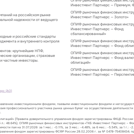
ОПИФ рыночных финансовых инстр
Инвестмент Партнерс — Премиум. 
ОПИФ рыночных финансовых инстр
мпаний на российском рынке
Инвестмент Партнерс — Золото»
мальной надежности от ведущего
ОПИФ рыночных финансовых инстр
Инвестмент Партнерс — Фонд
сбалансированный»
одные и российские стандарты
ОПИФ рыночных финансовых инстр
еджмента и внутреннего контроля
Инвестмент Партнерс — Фонд обли
иентов: крупнейшие НПФ,
ОПИФ рыночных финансовых инстр
ческие организации, страховые
Инвестмент Партнерс — Фонд валю
и частные инвесторы.
облигаций»
ОПИФ рыночных финансовых инстр
Инвестмент Партнерс — Перспекти
ерс (АО)
правлению инвестиционными фондами, паевыми инвестиционными фондами и негосударст
нзия профессионального участника рынка ценных бумаг на осуществление деятельности
.
гаций» (Правила доверительного управления фондом зарегистрированы ФКЦБ России 24.
.33%, за 5 л.: 48.64%); ОПИФ рыночных финансовых инструментов «ТКБ Инвестмент Партнерс
и пая на 31.07.2026: за 1 мес.: -0.11%, за 3 мес.: -4.48%, за 6 мес.: -5.54%, за 1 г.: -
вления фондом зарегистрированы ФСФР России 28.02.2006 г. за № 0478-75408434; прирост