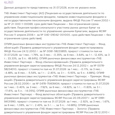
рс (АО)
Данные доходности представлены на 31.07.2026, если не указано иное.
ТКБ Инвестмент Партнерс (АО) (Лицензия на осуществление деятельности по
управлению инвестиционными фондами, паевыми инвестиционными фондами и
негосударственными пенсионными фондами, выдана ФКЦБ России 17 июня 2002 г.
за № 21-000-1-00069, срок действия Лицензии — без ограничения срока
действия; Лицензия профессионального участника рынка ценных бумаг на
осуществление деятельности по управлению ценными бумагами, выдана ФСФР
России 11 апреля 2006 г. за № 040-09042-001000, срок действия Лицензии — без
ограничения срока действия).
ОПИФ рыночных финансовых инструментов «ТКБ Инвестмент Партнерс – Фонд
облигаций» (Правила доверительного управления фондом зарегистрированы
ФКЦБ России 24.12.2002 г. за № 0081-58233855; прирост стоимости пая на
31.07.2026: за 1 мес.: 1.79%, за 3 мес.: -0.35%, за 6 мес.: 3.64%, за 1 г.: 12.43%, за 3
г.: 33.33%, за 5 л.: 48.64%); ОПИФ рыночных финансовых инструментов «ТКБ
Инвестмент Партнерс – Фонд сбалансированный» (Правила доверительного
управления фондом зарегистрированы ФКЦБ России 24.12.2002 г. за № 0078-
58234010; прирост стоимости пая на 31.07.2026: за 1 мес.: -0.11%, за 3 мес.:
-4.48%, за 6 мес.: -5.54%, за 1 г.: -2.40%, за 3 г.: -5.93%, за 5 л.: 4.88%); ОПИФ
рыночных финансовых инструментов «ТКБ Инвестмент Партнерс – Премиум. Фонд
акций» (Правила доверительного управления фондом зарегистрированы ФСФР
России 28.02.2006 г. за № 0478-75408434; прирост стоимости пая на 31.07.2026:
за 1 мес.: 0.40%, за 3 мес.: -7.92%, за 6 мес.: -14.82%, за 1 г.: -11.83%, за 3 г.:
-17.41%, за 5 л.: -14.05%); ОПИФ рыночных финансовых инструментов «ТКБ
Инвестмент Партнерс – Фонд валютных облигаций» (Правила доверительного
управления фондом зарегистрированы ФСФР России 20.09.2007 г. за № 0991-
94131990; прирост стоимости пая на 31.07.2026: за 1 мес.: -2.92%, за 3 мес.: 1.67%,
за 6 мес.: 1.08%, за 1 г.: 2.43%, за 3 г.: -, за 5 л.: -14.68%); ОПИФ рыночных
финансовых инструментов «ТКБ Инвестмент Партнерс – Золото» (Правила
доверительного управления фондом зарегистрированы ФСФР России 28.12.2010 г.