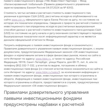
паевого инвестиционного фонда «ТКБ Инвестмент Партнерс – Фонд
сбалансированный глобальный» (Правила доверительного управления
зарегистрированы Банком России 04.07.2024 за № 6310).
Стоимость чистых активов и расчетная стоимость инвестиционного пая,
указанные в долларах США (USD), рассчитаны исходя из опубликованного на
сайте
www.cbr.ru
официального курса Банка России на дату, по состоянию на
которую эти показатели определены. Сведения о приросте расчетной стоимости
инвестиционного пая определены исходя из рассчитанных вышеуказанным
способом данных о расчетной стоимости инвестиционного пая в долларах США
(USD) по состоянию на дату начала и дату окончания соответствующего периода.
Вышеуказанные показатели носят информационный характер и не являются
данными официальной отчетности Фонда.
Получить информацию о паевом инвестиционном фонде и ознакомиться с
Правилами доверительного управления паевым инвестиционным фондом, с иными
документами, предусмотренными Федеральным законом «Об инвестиционных
фондах» и нормативными актами в сфере финансовых рынков, можно на сайте в
сети Интернет по адресу:
www.tkbip.ru
, а также по адресу: Российская
Федерация, 191119, Санкт-Петербург, улица Марата, дом 69–71, лит. А, или по
телефону (812) 332-7-332, у агентов по выдаче, погашению и обмену
инвестиционных паев фонда (со списком агентов можно ознакомиться на сайте в
сети Интернет по адресу:
www.tkbip.ru/sales/
), за исключением информации о
паевом инвестиционном фонде, инвестиционные паи которого ограничены в
обороте. Информация о паевом инвестиционном фонде, инвестиционные паи
которого ограничены в обороте, предоставляется в случаях, предусмотренных
Федеральным законом «Об инвестиционных фондах».
Правилами доверительного управления
паевыми инвестиционными фондами
предусмотрены надбавки к расчетной