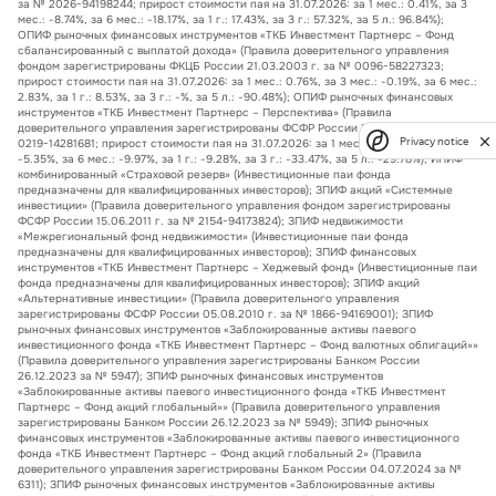
за № 2026-94198244; прирост стоимости пая на 31.07.2026: за 1 мес.: 0.41%, за 3
мес.: -8.74%, за 6 мес.: -18.17%, за 1 г.: 17.43%, за 3 г.: 57.32%, за 5 л.: 96.84%);
ОПИФ рыночных финансовых инструментов «ТКБ Инвестмент Партнерс – Фонд
сбалансированный с выплатой дохода» (Правила доверительного управления
фондом зарегистрированы ФКЦБ России 21.03.2003 г. за № 0096-58227323;
прирост стоимости пая на 31.07.2026: за 1 мес.: 0.76%, за 3 мес.: -0.19%, за 6 мес.:
2.83%, за 1 г.: 8.53%, за 3 г.: -%, за 5 л.: -90.48%); ОПИФ рыночных финансовых
инструментов «ТКБ Инвестмент Партнерс – Перспектива» (Правила
доверительного управления зарегистрированы ФСФР России 16.06.2004 г. за №
Privacy notice
0219-14281681; прирост стоимости пая на 31.07.2026: за 1 мес.: 0.64%, за 3 мес.:
-5.35%, за 6 мес.: -9.97%, за 1 г.: -9.28%, за 3 г.: -33.47%, за 5 л.: -29.78%); ИПИФ
комбинированный «Страховой резерв» (Инвестиционные паи фонда
предназначены для квалифицированных инвесторов); ЗПИФ акций «Системные
инвестиции» (Правила доверительного управления фондом зарегистрированы
ФСФР России 15.06.2011 г. за № 2154-94173824); ЗПИФ недвижимости
«Межрегиональный фонд недвижимости» (Инвестиционные паи фонда
предназначены для квалифицированных инвесторов); ЗПИФ финансовых
инструментов «ТКБ Инвестмент Партнерс – Хеджевый фонд» (Инвестиционные паи
фонда предназначены для квалифицированных инвесторов); ЗПИФ акций
«Альтернативные инвестиции» (Правила доверительного управления
зарегистрированы ФСФР России 05.08.2010 г. за № 1866-94169001); ЗПИФ
рыночных финансовых инструментов «Заблокированные активы паевого
инвестиционного фонда «ТКБ Инвестмент Партнерс – Фонд валютных облигаций»»
(Правила доверительного управления зарегистрированы Банком России
26.12.2023 за № 5947); ЗПИФ рыночных финансовых инструментов
«Заблокированные активы паевого инвестиционного фонда «ТКБ Инвестмент
Партнерс – Фонд акций глобальный»» (Правила доверительного управления
зарегистрированы Банком России 26.12.2023 за № 5949); ЗПИФ рыночных
финансовых инструментов «Заблокированные активы паевого инвестиционного
фонда «ТКБ Инвестмент Партнерс – Фонд акций глобальный 2» (Правила
доверительного управления зарегистрированы Банком России 04.07.2024 за №
6311); ЗПИФ рыночных финансовых инструментов «Заблокированные активы