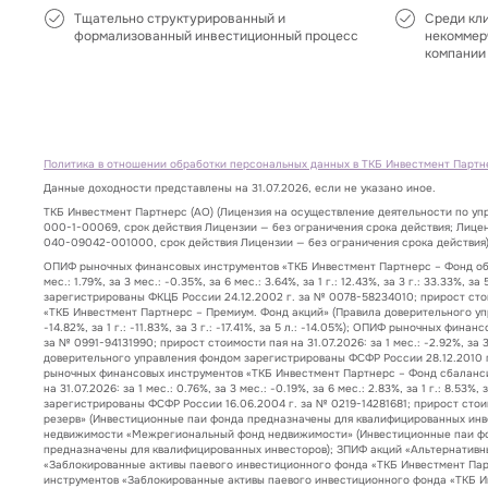
Тщательно структурированный и
Среди кл
формализованный инвестиционный процесс
некоммер
компании 
Политика в отношении обработки персональных данных в ТКБ Инвестмент Партн
Данные доходности представлены на 31.07.2026, если не указано иное.
ТКБ Инвестмент Партнерс (АО) (Лицензия на осуществление деятельности по у
000-1-00069, срок действия Лицензии — без ограничения срока действия; Лице
040-09042-001000, срок действия Лицензии — без ограничения срока действия)
ОПИФ рыночных финансовых инструментов «ТКБ Инвестмент Партнерс – Фонд обли
мес.: 1.79%, за 3 мес.: -0.35%, за 6 мес.: 3.64%, за 1 г.: 12.43%, за 3 г.: 33
зарегистрированы ФКЦБ России 24.12.2002 г. за № 0078-58234010; прирост стоимост
«ТКБ Инвестмент Партнерс – Премиум. Фонд акций» (Правила доверительного упра
-14.82%, за 1 г.: -11.83%, за 3 г.: -17.41%, за 5 л.: -14.05%); ОПИФ рыночных
за № 0991-94131990; прирост стоимости пая на 31.07.2026: за 1 мес.: -2.92%, за 3
доверительного управления фондом зарегистрированы ФСФР России 28.12.2010 г. за №
рыночных финансовых инструментов «ТКБ Инвестмент Партнерс – Фонд сбаланси
на 31.07.2026: за 1 мес.: 0.76%, за 3 мес.: -0.19%, за 6 мес.: 2.83%, за 1 г.: 
зарегистрированы ФСФР России 16.06.2004 г. за № 0219-14281681; прирост стоимости
резерв» (Инвестиционные паи фонда предназначены для квалифицированных инве
недвижимости «Межрегиональный фонд недвижимости» (Инвестиционные паи фон
предназначены для квалифицированных инвесторов); ЗПИФ акций «Альтернативн
«Заблокированные активы паевого инвестиционного фонда «ТКБ Инвестмент Пар
инструментов «Заблокированные активы паевого инвестиционного фонда «ТКБ И