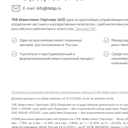
E-mail:
info@tkbip.ru
ТКБ Инвестмент Партнерс (АО)
одна из крупнейших управляющих ко
управления частным и корпоративным капиталом с рейтингом макси
российского рейтингового агентства
"Эксперт РА"
.
Один из крупнейших инвестиционных
Междунар
центров, расположенных в России
риск-мен
Тщательно структурированный и
Среди кл
формализованный инвестиционный процесс
некоммер
компании 
Политика в отношении обработки персональных данных в ТКБ Инвестмент Партн
Данные доходности представлены на 31.07.2026, если не указано иное.
ТКБ Инвестмент Партнерс (АО) (Лицензия на осуществление деятельности по у
000-1-00069, срок действия Лицензии — без ограничения срока действия; Лице
040-09042-001000, срок действия Лицензии — без ограничения срока действия)
ОПИФ рыночных финансовых инструментов «ТКБ Инвестмент Партнерс – Фонд обли
мес.: 1.79%, за 3 мес.: -0.35%, за 6 мес.: 3.64%, за 1 г.: 12.43%, за 3 г.: 33
зарегистрированы ФКЦБ России 24.12.2002 г. за № 0078-58234010; прирост стоимост