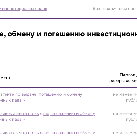
у инвестиционных паев
без ограничения сро
е, обмену и погашению инвестицион
Период 
умент
раскрываемо
агенте по выдаче, погашению и обмену
не менее м
нных паев »
публ
аявок агента по выдаче, погашению и обмену
не менее м
нных паев »
публ
аявок агента по выдаче, погашению и обмену
не менее м