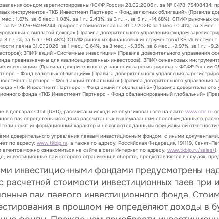
вления фондом зарегистрированы ФСФР России 28.02.2006 г. за № 0478-75408434; прирост
 финансовых инструментов «ТКБ Инвестмент Партнерс – Фонд валютных облигаций» (Правил
 мес.: 1.67%, за 6 мес.: 1.08%, за 1 г.: 2.43%, за 3 г.: -, за 5 л.: -14.68%); ОПИФ рыно
 2026-94198244; прирост стоимости пая на 31.07.2026: за 1 мес.: 0.41%, за 3 мес.: -8.74%,
рованный с выплатой дохода» (Правила доверительного управления фондом зарегистрир
8.53%, за 3 г.: -%, за 5 л.: -90.48%); ОПИФ рыночных финансовых инструментов «ТКБ Инвест
 пая на 31.07.2026: за 1 мес.: 0.64%, за 3 мес.: -5.35%, за 6 мес.: -9.97%, за 1 г.: -9.
сторов); ЗПИФ акций «Системные инвестиции» (Правила доверительного управления фон
да предназначены для квалифицированных инвесторов); ЗПИФ финансовых инструменто
ые инвестиции» (Правила доверительного управления зарегистрированы ФСФР России 05
тнерс – Фонд валютных облигаций»» (Правила доверительного управления зарегистриро
нвестмент Партнерс – Фонд акций глобальный»» (Правила доверительного управления з
онда «ТКБ Инвестмент Партнерс – Фонд акций глобальный 2» (Правила доверительного у
ционного фонда «ТКБ Инвестмент Партнерс – Фонд сбалансированный глобальный» (Прав
ые в долларах США (USD), рассчитаны исходя из опубликованного на сайте
www.cbr.ru
оф
нного пая определены исходя из рассчитанных вышеуказанным способом данных о расче
затели носят информационный характер и не являются данными официальной отчетности 
лами доверительного управления паевым инвестиционным фондом, с иными документами
нет по адресу:
www.tkbip.ru
, а также по адресу: Российская Федерация, 191119, Санкт-Пет
 агентов можно ознакомиться на сайте в сети Интернет по адресу:
www.tkbip.ru/sales/
)
е, инвестиционные паи которого ограничены в обороте, предоставляется в случаях, п
ыми инвестиционными фондами предусмотрены над
 с расчетной стоимости инвестиционных паев при и
ионные паи паевого инвестиционного фонда. Стои
вестирования в прошлом не определяют доходы в б