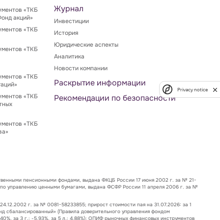
Журнал
ументов «ТКБ
Фонд акций»
Инвестиции
ументов «ТКБ
История
Юридические аспекты
ументов «ТКБ
Аналитика
Новости компании
ументов «ТКБ
Раскрытие информации
гаций»
Privacy notice
ументов «ТКБ
Рекомендации по безопасности
тных
ументов «ТКБ
ва»
венными пенсионными фондами, выдана ФКЦБ России 17 июня 2002 г. за № 21-
 по управлению ценными бумагами, выдана ФСФР России 11 апреля 2006 г. за №
12.2002 г. за № 0081-58233855; прирост стоимости пая на 31.07.2026: за 1
 – Фонд сбалансированный» (Правила доверительного управления фондом
2.40%, за 3 г.: -5.93%, за 5 л.: 4.88%); ОПИФ рыночных финансовых инструментов