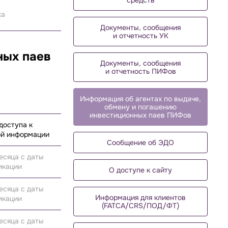
средств
ка
Документы, сообщения
и отчетность УК
ных паев
Документы, сообщения
и отчетность ПИФов
Информация об агентах по выдаче,
обмену и погашению
инвестиционных паев ПИФов
доступа к
й информации
Сообщение об ЭДО
есяца с даты
икации
О доступе к сайту
есяца с даты
Информация для клиентов
икации
(FATCA/CRS/ПОД/ФТ)
есяца с даты