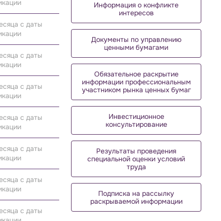
икации
Информация о конфликте
интересов
есяца с даты
икации
Документы по управлению
ценными бумагами
есяца с даты
икации
Обязательное раскрытие
информации профессиональным
есяца с даты
участником рынка ценных бумаг
икации
Инвестиционное
есяца с даты
консультирование
икации
есяца с даты
Результаты проведения
икации
специальной оценки условий
труда
есяца с даты
икации
Подписка на рассылку
раскрываемой информации
есяца с даты
икации