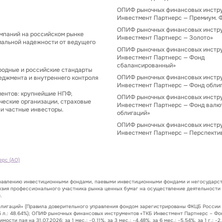
ОПИФ рыночных финансовых инстр
Инвестмент Партнерс — Премиум. 
ОПИФ рыночных финансовых инстр
мпаний на российском рынке
Инвестмент Партнерс — Золото»
мальной надежности от ведущего
ОПИФ рыночных финансовых инстр
Инвестмент Партнерс — Фонд
сбалансированный»
одные и российские стандарты
ОПИФ рыночных финансовых инстр
еджмента и внутреннего контроля
Инвестмент Партнерс — Фонд обли
иентов: крупнейшие НПФ,
ОПИФ рыночных финансовых инстр
ческие организации, страховые
Инвестмент Партнерс — Фонд валю
и частные инвесторы.
облигаций»
ОПИФ рыночных финансовых инстр
Инвестмент Партнерс — Перспекти
ерс (АО)
правлению инвестиционными фондами, паевыми инвестиционными фондами и негосударст
нзия профессионального участника рынка ценных бумаг на осуществление деятельности
.
гаций» (Правила доверительного управления фондом зарегистрированы ФКЦБ России 24.
.33%, за 5 л.: 48.64%); ОПИФ рыночных финансовых инструментов «ТКБ Инвестмент Партнерс
и пая на 31.07.2026: за 1 мес.: -0.11%, за 3 мес.: -4.48%, за 6 мес.: -5.54%, за 1 г.: -