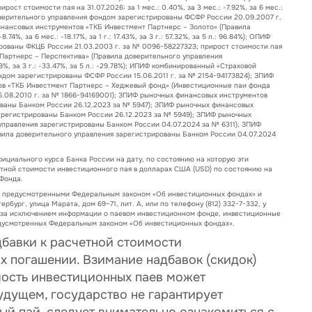
 стоимости пая на 31.07.2026: за 1 мес.: 0.40%, за 3 мес.: -7.92%, за 6 мес.:
а доверительного управления фондом зарегистрированы ФСФР России 20.09.2007 г.
чных финансовых инструментов «ТКБ Инвестмент Партнерс – Золото» (Правила
 за 6 мес.: -18.17%, за 1 г.: 17.43%, за 3 г.: 57.32%, за 5 л.: 96.84%); ОПИФ
ованы ФКЦБ России 21.03.2003 г. за № 0096-58227323; прирост стоимости пая
мент Партнерс – Перспектива» (Правила доверительного управления
28%, за 3 г.: -33.47%, за 5 л.: -29.78%); ИПИФ комбинированный «Страховой
дом зарегистрированы ФСФР России 15.06.2011 г. за № 2154-94173824); ЗПИФ
в «ТКБ Инвестмент Партнерс – Хеджевый фонд» (Инвестиционные паи фонда
.08.2010 г. за № 1866-94169001); ЗПИФ рыночных финансовых инструментов
ваны Банком России 26.12.2023 за № 5947); ЗПИФ рыночных финансовых
арегистрированы Банком России 26.12.2023 за № 5949); ЗПИФ рыночных
правления зарегистрированы Банком России 04.07.2024 за № 6311); ЗПИФ
ила доверительного управления зарегистрированы Банком России 04.07.2024
ициального курса Банка России на дату, по состоянию на которую эти
тной стоимости инвестиционного пая в долларах США (USD) по состоянию на
Фонда.
, предусмотренными Федеральным законом «Об инвестиционных фондах» и
ербург, улица Марата, дом 69–71, лит. А, или по телефону (812) 332-7-332, у
, за исключением информации о паевом инвестиционном фонде, инвестиционные
редусмотренных Федеральным законом «Об инвестиционных фондах».
бавки к расчетной стоимости
х погашении. Взимание надбавок (скидок)
мость инвестиционных паев может
удущем, государство не гарантирует