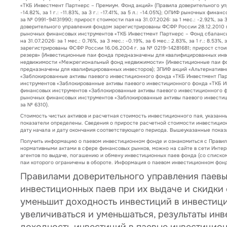
«ТКБ Инвестмент Партнерс – Премиум. Фонд акций» (Правила доверительного упра
-14.82%, за 1 г.: -11.83%, за 3 г.: -17.41%, за 5 л.: -14.05%); ОПИФ рыночных
за № 0991-94131990; прирост стоимости пая на 31.07.2026: за 1 мес.: -2.92%, за 3
доверительного управления фондом зарегистрированы ФСФР России 28.12.2010 г. за №
рыночных финансовых инструментов «ТКБ Инвестмент Партнерс – Фонд сбаланси
на 31.07.2026: за 1 мес.: 0.76%, за 3 мес.: -0.19%, за 6 мес.: 2.83%, за 1 г.: 
зарегистрированы ФСФР России 16.06.2004 г. за № 0219-14281681; прирост стоимости
резерв» (Инвестиционные паи фонда предназначены для квалифицированных инве
недвижимости «Межрегиональный фонд недвижимости» (Инвестиционные паи фон
предназначены для квалифицированных инвесторов); ЗПИФ акций «Альтернативн
«Заблокированные активы паевого инвестиционного фонда «ТКБ Инвестмент Пар
инструментов «Заблокированные активы паевого инвестиционного фонда «ТКБ И
финансовых инструментов «Заблокированные активы паевого инвестиционного ф
рыночных финансовых инструментов «Заблокированные активы паевого инвести
за № 6310).
Стоимость чистых активов и расчетная стоимость инвестиционного пая, указанн
показатели определены. Сведения о приросте расчетной стоимости инвестицио
дату начала и дату окончания соответствующего периода. Вышеуказанные пока
Получить информацию о паевом инвестиционном фонде и ознакомиться с Прави
нормативными актами в сфере финансовых рынков, можно на сайте в сети Интер
агентов по выдаче, погашению и обмену инвестиционных паев фонда (со списком
паи которого ограничены в обороте. Информация о паевом инвестиционном фонд
Правилами доверительного управления паев
инвестиционных паев при их выдаче и скидки
уменьшит доходность инвестиций в инвестиц
увеличиваться и уменьшаться, результаты ин